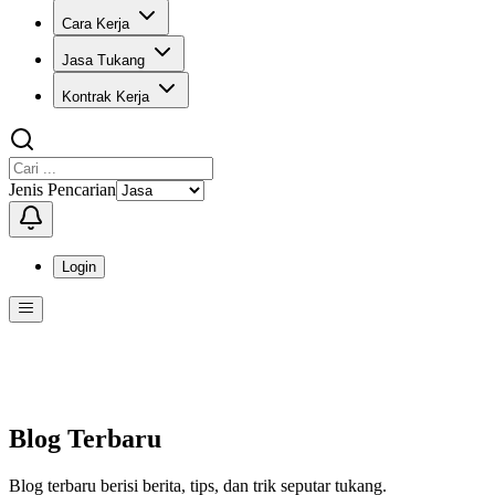
Cara Kerja
Jasa Tukang
Kontrak Kerja
Jenis Pencarian
Login
Menu
Menu ini berisi navigasi untuk mengakses fitur-fitur di KangPro
Blog Terbaru
Blog terbaru berisi berita, tips, dan trik seputar tukang.