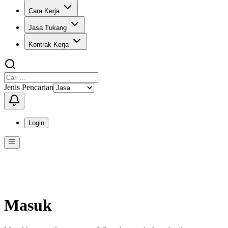
Cara Kerja
Jasa Tukang
Kontrak Kerja
Jenis Pencarian
Login
Menu
Menu ini berisi navigasi untuk mengakses fitur-fitur di KangPro
Masuk