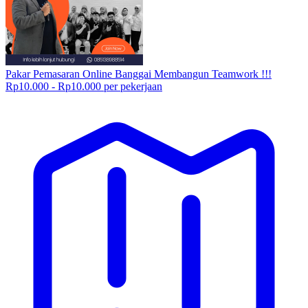
Pakar Pemasaran Online Banggai Membangun Teamwork !!!
Rp10.000 - Rp10.000 per pekerjaan