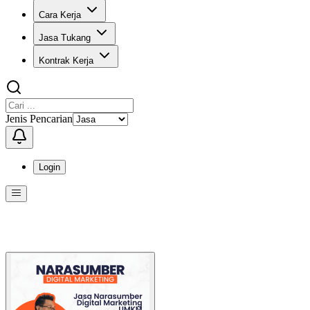
Cara Kerja
Jasa Tukang
Kontrak Kerja
Jenis Pencarian
Login
Menu
Menu ini berisi navigasi untuk mengakses fitur-fitur di KangPro