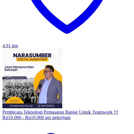
4.91
km
Pembicara Teknologi Pemasaran Banjar Untuk Teamwork !!!
Rp10.000 - Rp10.000 per pekerjaan