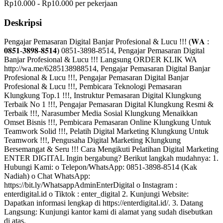
Rp10.000 - Rp10.000 per pekerjaan
Deskripsi
Pengajar Pemasaran Digital Banjar Profesional & Lucu !!! (𝐖𝐀 :
𝟎𝟖𝟓𝟏-𝟑𝟖𝟗𝟖-𝟖𝟓𝟏𝟒) 0851-3898-8514, Pengajar Pemasaran Digital
Banjar Profesional & Lucu !!! Langsung ORDER KLIK WA
http://wa.me/6285138988514, Pengajar Pemasaran Digital Banjar
Profesional & Lucu !!!, Pengajar Pemasaran Digital Banjar
Profesional & Lucu !!!, Pembicara Teknologi Pemasaran
Klungkung Top.1 !!!, Instruktur Pemasaran Digital Klungkung
Terbaik No 1 !!!, Pengajar Pemasaran Digital Klungkung Resmi &
Terbaik !!!, Narasumber Media Sosial Klungkung Menaikkan
Omset Bisnis !!!, Pembicara Pemasaran Online Klungkung Untuk
Teamwork Solid !!!, Pelatih Digital Marketing Klungkung Untuk
Teamwork !!!, Pengusaha Digital Marketing Klungkung
Bersemangat & Seru !!! Cara Mengikuti Pelatihan Digital Marketing
ENTER DIGITAL Ingin bergabung? Berikut langkah mudahnya: 1.
Hubungi Kami: o Telepon/WhatsApp: 0851-3898-8514 (Kak
Nadiah) o Chat WhatsApp:
https://bit.ly/WhatsappAdminEnterDigital o Instagram :
enterdigital.id o Tiktok : enter_digital 2. Kunjungi Website:
Dapatkan informasi lengkap di https://enterdigital.id/. 3. Datang
Langsung: Kunjungi kantor kami di alamat yang sudah disebutkan
di atas.