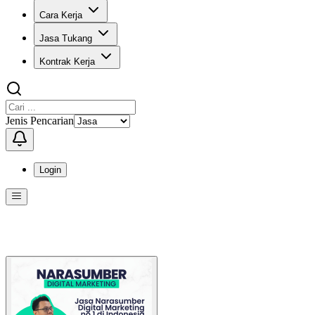
Cara Kerja
Jasa Tukang
Kontrak Kerja
Jenis Pencarian
Login
Menu
Menu ini berisi navigasi untuk mengakses fitur-fitur di KangPro