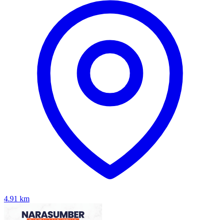
4.91
km