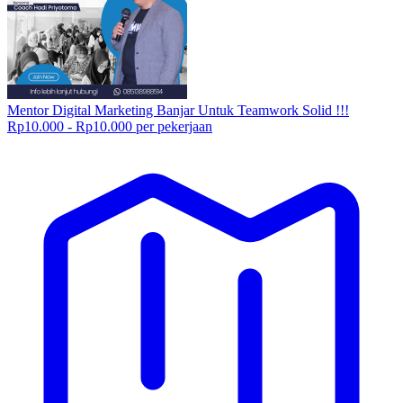
Mentor Digital Marketing Banjar Untuk Teamwork Solid !!!
Rp10.000 - Rp10.000 per pekerjaan