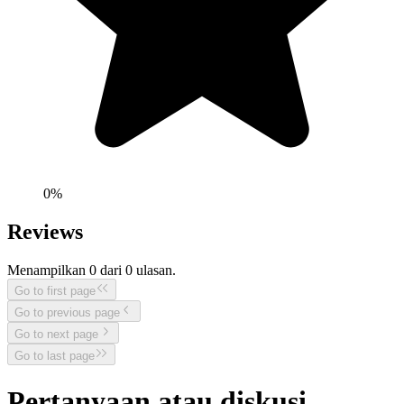
0
%
Reviews
Menampilkan
0
dari
0
ulasan.
Go to first page
Go to previous page
Go to next page
Go to last page
Pertanyaan atau diskusi