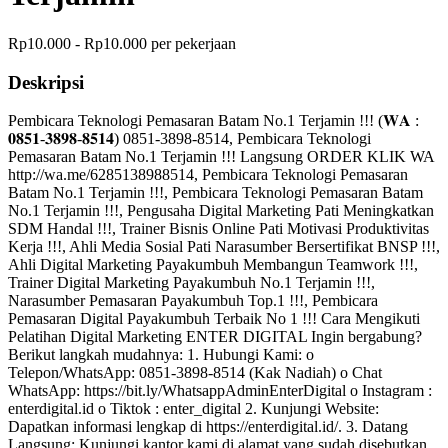
Rp10.000 - Rp10.000 per pekerjaan
Deskripsi
Pembicara Teknologi Pemasaran Batam No.1 Terjamin !!! (𝐖𝐀 :
𝟎𝟖𝟓𝟏-𝟑𝟖𝟗𝟖-𝟖𝟓𝟏𝟒) 0851-3898-8514, Pembicara Teknologi
Pemasaran Batam No.1 Terjamin !!! Langsung ORDER KLIK WA
http://wa.me/6285138988514, Pembicara Teknologi Pemasaran
Batam No.1 Terjamin !!!, Pembicara Teknologi Pemasaran Batam
No.1 Terjamin !!!, Pengusaha Digital Marketing Pati Meningkatkan
SDM Handal !!!, Trainer Bisnis Online Pati Motivasi Produktivitas
Kerja !!!, Ahli Media Sosial Pati Narasumber Bersertifikat BNSP !!!,
Ahli Digital Marketing Payakumbuh Membangun Teamwork !!!,
Trainer Digital Marketing Payakumbuh No.1 Terjamin !!!,
Narasumber Pemasaran Payakumbuh Top.1 !!!, Pembicara
Pemasaran Digital Payakumbuh Terbaik No 1 !!! Cara Mengikuti
Pelatihan Digital Marketing ENTER DIGITAL Ingin bergabung?
Berikut langkah mudahnya: 1. Hubungi Kami: o
Telepon/WhatsApp: 0851-3898-8514 (Kak Nadiah) o Chat
WhatsApp: https://bit.ly/WhatsappAdminEnterDigital o Instagram :
enterdigital.id o Tiktok : enter_digital 2. Kunjungi Website:
Dapatkan informasi lengkap di https://enterdigital.id/. 3. Datang
Langsung: Kunjungi kantor kami di alamat yang sudah disebutkan