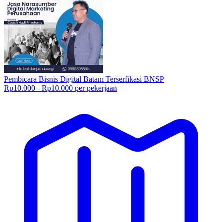
Pembicara Bisnis Digital Batam Terserfikasi BNSP
Rp10.000 - Rp10.000 per pekerjaan