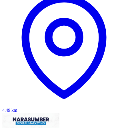
4.49
km