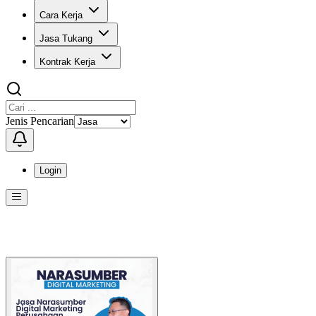
Cara Kerja
Jasa Tukang
Kontrak Kerja
Jenis Pencarian
Login
Menu
Menu ini berisi navigasi untuk mengakses fitur-fitur di KangPro