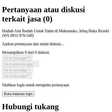
Pertanyaan atau diskusi
terkait jasa (
0
)
Hadiah Alat Ibadah Untuk Yatim di Mukomuko, Infaq Buka Rezeki
(WA 0811-976-549)
Ajukan pertanyaan dan mulai diskusi...
Menampilkan
0
dari
0
diskusi.
Go to first page
Go to previous page
Go to next page
Go to last page
Silahkan login untuk mengirim pertanyaan
Buka halaman login
Hubungi tukang