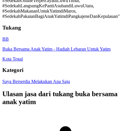
#SedekahOnlineTerpercayadiLuwuTimur,
#SedekahLangsungKePantiAsuhandiLuwuUtara,
#SedekahMakananUntukYatimdiMaros,
#SedekahPakaianBagiAnakYatimdiPangkajeneDanKepulauan"
Tukang
BB
Buka Bersama Anak Yatim
-
Hadiah Lebaran Untuk Yatim
Kota Tegal
Kategori
Saya Berserdia Melakukan Apa Saja
Ulasan jasa dari tukang
buka bersama
anak yatim