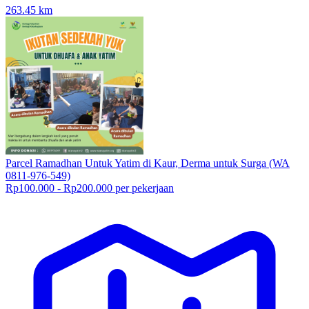
263.45
km
Parcel Ramadhan Untuk Yatim di Kaur, Derma untuk Surga (WA
0811-976-549)
Rp100.000 - Rp200.000 per pekerjaan