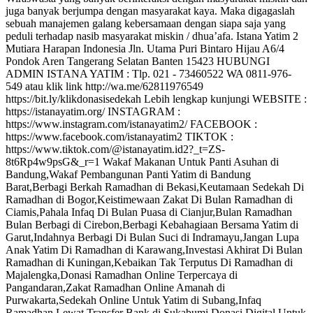
juga banyak berjumpa dengan masyarakat kaya. Maka digagaslah
sebuah manajemen galang kebersamaan dengan siapa saja yang
peduli terhadap nasib masyarakat miskin / dhua’afa. Istana Yatim 2
Mutiara Harapan Indonesia Jln. Utama Puri Bintaro Hijau A6/4
Pondok Aren Tangerang Selatan Banten 15423 HUBUNGI
ADMIN ISTANA YATIM : Tlp. 021 - 73460522 WA 0811-976-
549 atau klik link http://wa.me/62811976549
https://bit.ly/klikdonasisedekah Lebih lengkap kunjungi WEBSITE :
https://istanayatim.org/ INSTAGRAM :
https://www.instagram.com/istanayatim2/ FACEBOOK :
https://www.facebook.com/istanayatim2 TIKTOK :
https://www.tiktok.com/@istanayatim.id2?_t=ZS-
8t6Rp4w9psG&_r=1 Wakaf Makanan Untuk Panti Asuhan di
Bandung,Wakaf Pembangunan Panti Yatim di Bandung
Barat,Berbagi Berkah Ramadhan di Bekasi,Keutamaan Sedekah Di
Ramadhan di Bogor,Keistimewaan Zakat Di Bulan Ramadhan di
Ciamis,Pahala Infaq Di Bulan Puasa di Cianjur,Bulan Ramadhan
Bulan Berbagi di Cirebon,Berbagi Kebahagiaan Bersama Yatim di
Garut,Indahnya Berbagi Di Bulan Suci di Indramayu,Jangan Lupa
Anak Yatim Di Ramadhan di Karawang,Investasi Akhirat Di Bulan
Ramadhan di Kuningan,Kebaikan Tak Terputus Di Ramadhan di
Majalengka,Donasi Ramadhan Online Terpercaya di
Pangandaran,Zakat Ramadhan Online Amanah di
Purwakarta,Sedekah Online Untuk Yatim di Subang,Infaq
Ramadhan Lewat Transfer Bank di Sukabumi,Donasi Digital Untuk