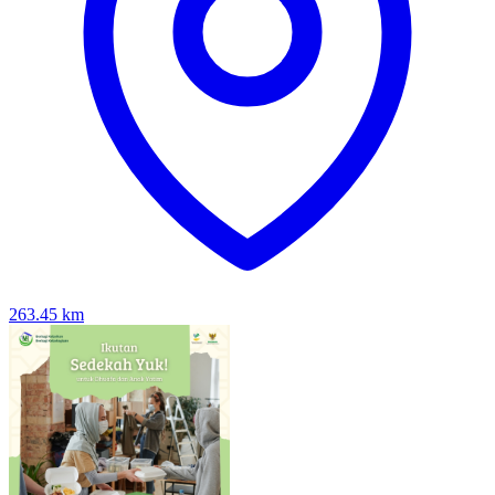
263.45
km