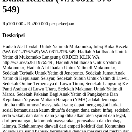
549)
Rp100.000 - Rp200.000 per pekerjaan
Deskripsi
Hadiah Alat Ibadah Untuk Yatim di Mukomuko, Infaq Buka Rezeki
(WA 0811-976-549) WA 0811-976-549, Hadiah Alat Ibadah Untuk
Yatim di Mukomuko Langsung ORDER KLIK WA
http://wa.me/62811976549 , Hadiah Alat Ibadah Untuk Yatim di
Mukomuko, Hadiah Alat Ibadah Untuk Yatim di Mukomuko,
Sedekah Terbaik Untuk Yatim di Jeneponto, Sedekah Jumat Anak
Yatim di Kepulauan Selayar, Sedekah Subuh Untuk Yatim di Luwu,
Sedekah Online Terpercaya di Luwu Timur, Sedekah Langsung Ke
Panti Asuhan di Luwu Utara, Sedekah Makanan Untuk Yatim di
Maros, Sedekah Pakaian Bagi Anak Yatim di Pangkajene Dan
Kepulauan Yayasan Mutiara Harapan (YMH) adalah lembaga
nirlaba milik ummat/ masyarakat yang dapat mengangkat harkat
sosial kemanusiaan kaum dhua’fa dengan dana zakat, infaq, sedekah
serta wakaf, dan dana–dana yang dihalalkan oleh syariat dan legal,
dari perorangan, kelompok masyarakat, perusahaan dan lembaga
lainnya. Kelahirannya diawali dari empati kolektif dari Komunitas
Wiraswasta yang banyak berinteraksi dengan masyarakat miskin dan