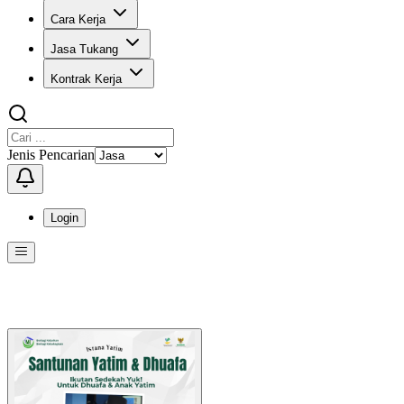
Cara Kerja
Jasa Tukang
Kontrak Kerja
Jenis Pencarian
Login
Menu
Menu ini berisi navigasi untuk mengakses fitur-fitur di KangPro