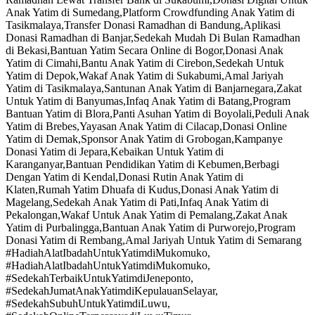
Anak Yatim di Sumedang,Platform Crowdfunding Anak Yatim di
Tasikmalaya,Transfer Donasi Ramadhan di Bandung,Aplikasi
Donasi Ramadhan di Banjar,Sedekah Mudah Di Bulan Ramadhan
di Bekasi,Bantuan Yatim Secara Online di Bogor,Donasi Anak
Yatim di Cimahi,Bantu Anak Yatim di Cirebon,Sedekah Untuk
Yatim di Depok,Wakaf Anak Yatim di Sukabumi,Amal Jariyah
Yatim di Tasikmalaya,Santunan Anak Yatim di Banjarnegara,Zakat
Untuk Yatim di Banyumas,Infaq Anak Yatim di Batang,Program
Bantuan Yatim di Blora,Panti Asuhan Yatim di Boyolali,Peduli Anak
Yatim di Brebes,Yayasan Anak Yatim di Cilacap,Donasi Online
Yatim di Demak,Sponsor Anak Yatim di Grobogan,Kampanye
Donasi Yatim di Jepara,Kebaikan Untuk Yatim di
Karanganyar,Bantuan Pendidikan Yatim di Kebumen,Berbagi
Dengan Yatim di Kendal,Donasi Rutin Anak Yatim di
Klaten,Rumah Yatim Dhuafa di Kudus,Donasi Anak Yatim di
Magelang,Sedekah Anak Yatim di Pati,Infaq Anak Yatim di
Pekalongan,Wakaf Untuk Anak Yatim di Pemalang,Zakat Anak
Yatim di Purbalingga,Bantuan Anak Yatim di Purworejo,Program
Donasi Yatim di Rembang,Amal Jariyah Untuk Yatim di Semarang
#HadiahAlatIbadahUntukYatimdiMukomuko,
#HadiahAlatIbadahUntukYatimdiMukomuko,
#SedekahTerbaikUntukYatimdiJeneponto,
#SedekahJumatAnakYatimdiKepulauanSelayar,
#SedekahSubuhUntukYatimdiLuwu,