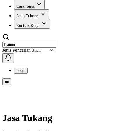
Cara Kerja
Jasa Tukang
Kontrak Kerja
Jenis Pencarian
Login
Menu
Menu ini berisi navigasi untuk mengakses fitur-fitur di KangPro
Jasa Tukang