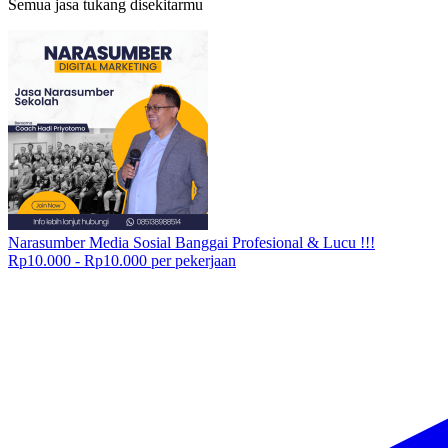
Semua jasa tukang disekitarmu
Narasumber Media Sosial Banggai Profesional & Lucu !!!
Rp10.000 - Rp10.000 per pekerjaan