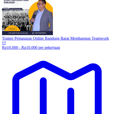
Trainer Pemasaran Online Bandung Barat Membangun Teamwork
!!!
Rp10.000 - Rp10.000 per pekerjaan