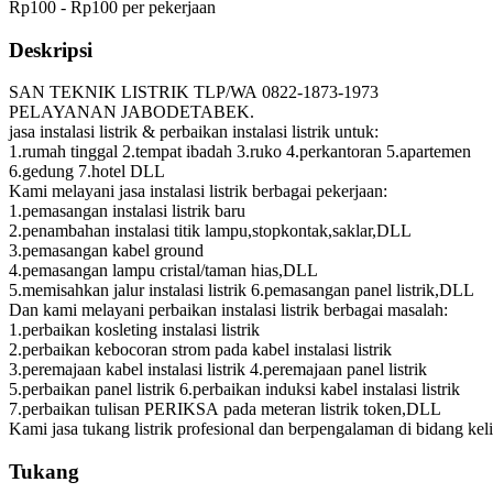
Rp100 - Rp100 per pekerjaan
Deskripsi
SAN TEKNIK LISTRIK TLP/WA 0822-1873-1973
PELAYANAN JABODETABEK.
jasa instalasi listrik & perbaikan instalasi listrik untuk:
1.rumah tinggal 2.tempat ibadah 3.ruko 4.perkantoran 5.apartemen
6.gedung 7.hotel DLL
Kami melayani jasa instalasi listrik berbagai pekerjaan:
1.pemasangan instalasi listrik baru
2.penambahan instalasi titik lampu,stopkontak,saklar,DLL
3.pemasangan kabel ground
4.pemasangan lampu cristal/taman hias,DLL
5.memisahkan jalur instalasi listrik 6.pemasangan panel listrik,DLL
Dan kami melayani perbaikan instalasi listrik berbagai masalah:
1.perbaikan kosleting instalasi listrik
2.perbaikan kebocoran strom pada kabel instalasi listrik
3.peremajaan kabel instalasi listrik 4.peremajaan panel listrik
5.perbaikan panel listrik 6.perbaikan induksi kabel instalasi listrik
7.perbaikan tulisan PERIKSA pada meteran listrik token,DLL
Kami jasa tukang listrik profesional dan berpengalaman di bidang keli
Tukang