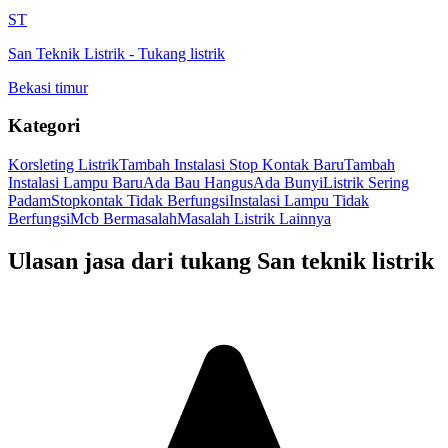
ST
San Teknik Listrik
-
Tukang listrik
Bekasi timur
Kategori
Korsleting Listrik
Tambah Instalasi Stop Kontak Baru
Tambah
Instalasi Lampu Baru
Ada Bau Hangus
Ada Bunyi
Listrik Sering
Padam
Stopkontak Tidak Berfungsi
Instalasi Lampu Tidak
Berfungsi
Mcb Bermasalah
Masalah Listrik Lainnya
Ulasan jasa dari tukang
San teknik listrik