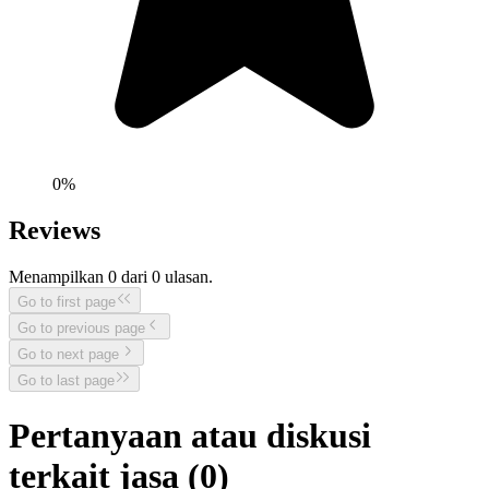
0
%
Reviews
Menampilkan
0
dari
0
ulasan.
Go to first page
Go to previous page
Go to next page
Go to last page
Pertanyaan atau diskusi
terkait jasa (
0
)