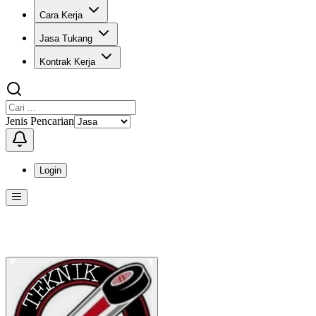
Cara Kerja
Jasa Tukang
Kontrak Kerja
Jenis Pencarian
Login
Menu
Menu ini berisi navigasi untuk mengakses fitur-fitur di KangPro