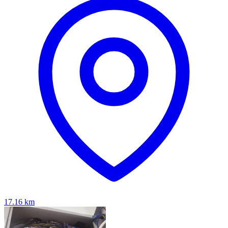
17.16
km