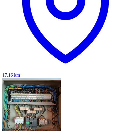
17.16
km