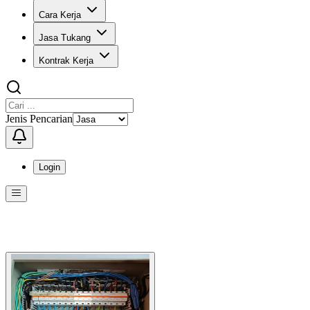
Cara Kerja
Jasa Tukang
Kontrak Kerja
Jenis Pencarian
Login
Menu
Menu ini berisi navigasi untuk mengakses fitur-fitur di KangPro