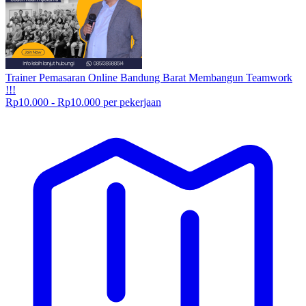
Trainer Pemasaran Online Bandung Barat Membangun Teamwork
!!!
Rp10.000 - Rp10.000 per pekerjaan