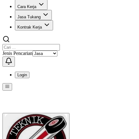
Cara Kerja
Jasa Tukang
Kontrak Kerja
Jenis Pencarian
Login
Menu
Menu ini berisi navigasi untuk mengakses fitur-fitur di KangPro