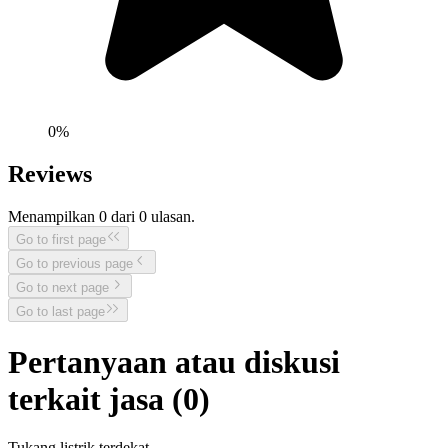
0
%
Reviews
Menampilkan
0
dari
0
ulasan.
Go to first page
Go to previous page
Go to next page
Go to last page
Pertanyaan atau diskusi
terkait jasa (
0
)
Tukang listrik terdekat