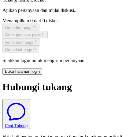
Ajukan pertanyaan dan mulai diskusi...
Menampilkan
0
dari
0
diskusi.
Go to first page
Go to previous page
Go to next page
Go to last page
Silahkan login untuk mengirim pertanyaan
Buka halaman login
Hubungi tukang
Chat Tukang
Hati-hati penipuan, jangan pernah transfer ke rekening pribadi.