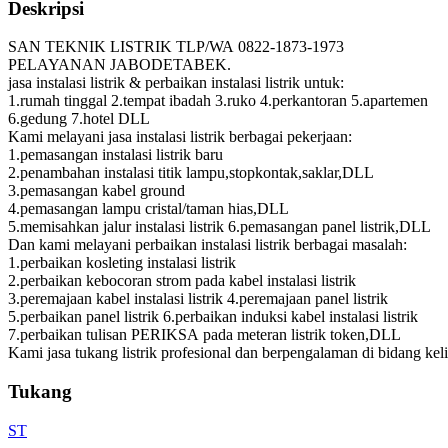
Deskripsi
SAN TEKNIK LISTRIK TLP/WA 0822-1873-1973
PELAYANAN JABODETABEK.
jasa instalasi listrik & perbaikan instalasi listrik untuk:
1.rumah tinggal 2.tempat ibadah 3.ruko 4.perkantoran 5.apartemen
6.gedung 7.hotel DLL
Kami melayani jasa instalasi listrik berbagai pekerjaan:
1.pemasangan instalasi listrik baru
2.penambahan instalasi titik lampu,stopkontak,saklar,DLL
3.pemasangan kabel ground
4.pemasangan lampu cristal/taman hias,DLL
5.memisahkan jalur instalasi listrik 6.pemasangan panel listrik,DLL
Dan kami melayani perbaikan instalasi listrik berbagai masalah:
1.perbaikan kosleting instalasi listrik
2.perbaikan kebocoran strom pada kabel instalasi listrik
3.peremajaan kabel instalasi listrik 4.peremajaan panel listrik
5.perbaikan panel listrik 6.perbaikan induksi kabel instalasi listrik
7.perbaikan tulisan PERIKSA pada meteran listrik token,DLL
Kami jasa tukang listrik profesional dan berpengalaman di bidang keli
Tukang
ST