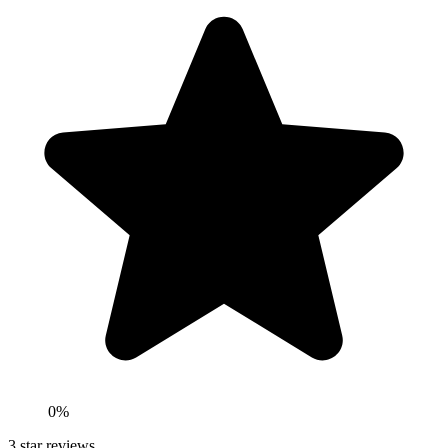
0
%
3
star reviews