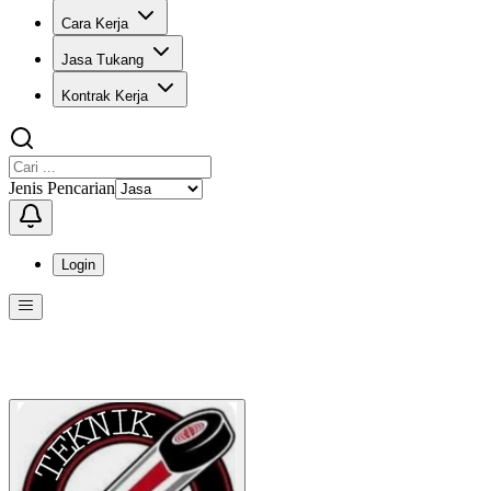
Cara Kerja
Jasa Tukang
Kontrak Kerja
Jenis Pencarian
Login
Menu
Menu ini berisi navigasi untuk mengakses fitur-fitur di KangPro