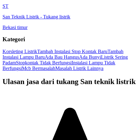
ST
San Teknik Listrik
-
Tukang listrik
Bekasi timur
Kategori
Korsleting Listrik
Tambah Instalasi Stop Kontak Baru
Tambah
Instalasi Lampu Baru
Ada Bau Hangus
Ada Bunyi
Listrik Sering
Padam
Stopkontak Tidak Berfungsi
Instalasi Lampu Tidak
Berfungsi
Mcb Bermasalah
Masalah Listrik Lainnya
Ulasan jasa dari tukang
San teknik listrik