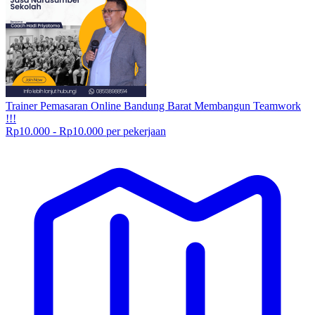
Trainer Pemasaran Online Bandung Barat Membangun Teamwork
!!!
Rp10.000 - Rp10.000 per pekerjaan