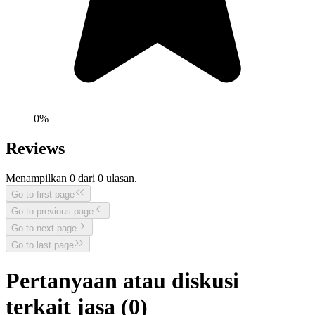
0
%
Reviews
Menampilkan
0
dari
0
ulasan.
Go to first page
Go to previous page
Go to next page
Go to last page
Pertanyaan atau diskusi
terkait jasa (
0
)