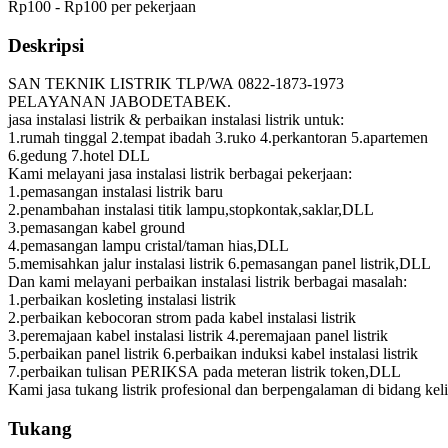
Rp100 - Rp100 per pekerjaan
Deskripsi
SAN TEKNIK LISTRIK TLP/WA 0822-1873-1973
PELAYANAN JABODETABEK.
jasa instalasi listrik & perbaikan instalasi listrik untuk:
1.rumah tinggal 2.tempat ibadah 3.ruko 4.perkantoran 5.apartemen
6.gedung 7.hotel DLL
Kami melayani jasa instalasi listrik berbagai pekerjaan:
1.pemasangan instalasi listrik baru
2.penambahan instalasi titik lampu,stopkontak,saklar,DLL
3.pemasangan kabel ground
4.pemasangan lampu cristal/taman hias,DLL
5.memisahkan jalur instalasi listrik 6.pemasangan panel listrik,DLL
Dan kami melayani perbaikan instalasi listrik berbagai masalah:
1.perbaikan kosleting instalasi listrik
2.perbaikan kebocoran strom pada kabel instalasi listrik
3.peremajaan kabel instalasi listrik 4.peremajaan panel listrik
5.perbaikan panel listrik 6.perbaikan induksi kabel instalasi listrik
7.perbaikan tulisan PERIKSA pada meteran listrik token,DLL
Kami jasa tukang listrik profesional dan berpengalaman di bidang keli
Tukang