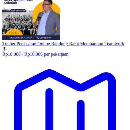
Trainer Pemasaran Online Bandung Barat Membangun Teamwork
!!!
Rp10.000 - Rp10.000 per pekerjaan