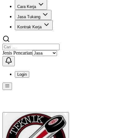
Cara Kerja
Jasa Tukang
Kontrak Kerja
Jenis Pencarian
Login
Menu
Menu ini berisi navigasi untuk mengakses fitur-fitur di KangPro