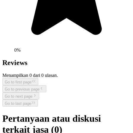
0
%
Reviews
Menampilkan
0
dari
0
ulasan.
Go to first page
Go to previous page
Go to next page
Go to last page
Pertanyaan atau diskusi
terkait jasa (
0
)