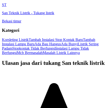
ST
San Teknik Listrik
-
Tukang listrik
Bekasi timur
Kategori
Korsleting Listrik
Tambah Instalasi Stop Kontak Baru
Tambah
Instalasi Lampu Baru
Ada Bau Hangus
Ada Bunyi
Listrik Sering
Padam
Stopkontak Tidak Berfungsi
Instalasi Lampu Tidak
Berfungsi
Mcb Bermasalah
Masalah Listrik Lainnya
Ulasan jasa dari tukang
San teknik listrik