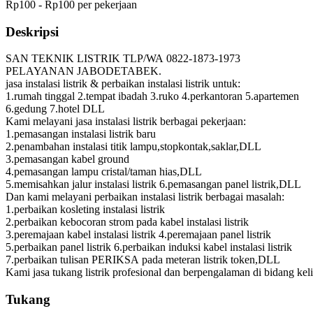
Rp100 - Rp100 per pekerjaan
Deskripsi
SAN TEKNIK LISTRIK TLP/WA 0822-1873-1973
PELAYANAN JABODETABEK.
jasa instalasi listrik & perbaikan instalasi listrik untuk:
1.rumah tinggal 2.tempat ibadah 3.ruko 4.perkantoran 5.apartemen
6.gedung 7.hotel DLL
Kami melayani jasa instalasi listrik berbagai pekerjaan:
1.pemasangan instalasi listrik baru
2.penambahan instalasi titik lampu,stopkontak,saklar,DLL
3.pemasangan kabel ground
4.pemasangan lampu cristal/taman hias,DLL
5.memisahkan jalur instalasi listrik 6.pemasangan panel listrik,DLL
Dan kami melayani perbaikan instalasi listrik berbagai masalah:
1.perbaikan kosleting instalasi listrik
2.perbaikan kebocoran strom pada kabel instalasi listrik
3.peremajaan kabel instalasi listrik 4.peremajaan panel listrik
5.perbaikan panel listrik 6.perbaikan induksi kabel instalasi listrik
7.perbaikan tulisan PERIKSA pada meteran listrik token,DLL
Kami jasa tukang listrik profesional dan berpengalaman di bidang keli
Tukang