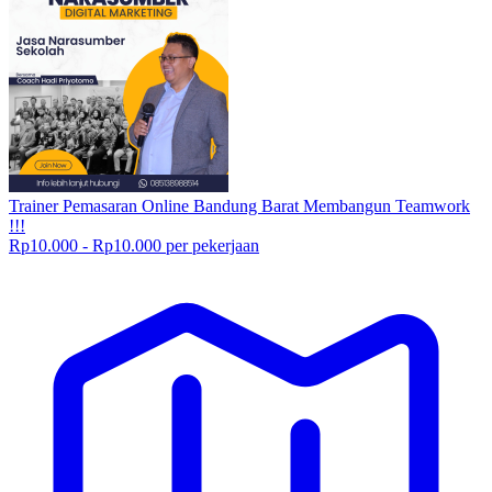
Trainer Pemasaran Online Bandung Barat Membangun Teamwork
!!!
Rp10.000 - Rp10.000 per pekerjaan