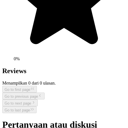
0
%
Reviews
Menampilkan
0
dari
0
ulasan.
Go to first page
Go to previous page
Go to next page
Go to last page
Pertanyaan atau diskusi