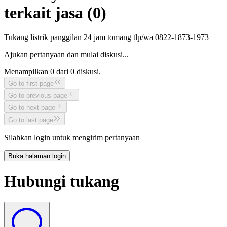
terkait jasa (
0
)
Tukang listrik panggilan 24 jam tomang tlp/wa 0822-1873-1973
Ajukan pertanyaan dan mulai diskusi...
Menampilkan
0
dari
0
diskusi.
Go to first page
Go to previous page
Go to next page
Go to last page
Silahkan login untuk mengirim pertanyaan
Buka halaman login
Hubungi tukang