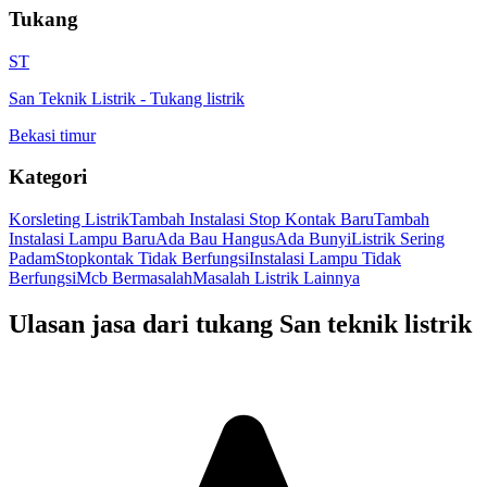
Tukang
ST
San Teknik Listrik
-
Tukang listrik
Bekasi timur
Kategori
Korsleting Listrik
Tambah Instalasi Stop Kontak Baru
Tambah
Instalasi Lampu Baru
Ada Bau Hangus
Ada Bunyi
Listrik Sering
Padam
Stopkontak Tidak Berfungsi
Instalasi Lampu Tidak
Berfungsi
Mcb Bermasalah
Masalah Listrik Lainnya
Ulasan jasa dari tukang
San teknik listrik