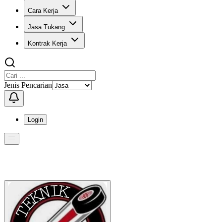
Cara Kerja
Jasa Tukang
Kontrak Kerja
Jenis Pencarian
Login
Menu
Menu ini berisi navigasi untuk mengakses fitur-fitur di KangPro