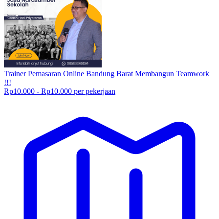
Trainer Pemasaran Online Bandung Barat Membangun Teamwork
!!!
Rp10.000 - Rp10.000 per pekerjaan