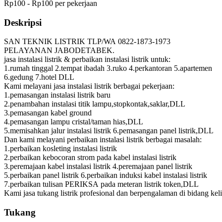
Rp100 - Rp100 per pekerjaan
Deskripsi
SAN TEKNIK LISTRIK TLP/WA 0822-1873-1973
PELAYANAN JABODETABEK.
jasa instalasi listrik & perbaikan instalasi listrik untuk:
1.rumah tinggal 2.tempat ibadah 3.ruko 4.perkantoran 5.apartemen
6.gedung 7.hotel DLL
Kami melayani jasa instalasi listrik berbagai pekerjaan:
1.pemasangan instalasi listrik baru
2.penambahan instalasi titik lampu,stopkontak,saklar,DLL
3.pemasangan kabel ground
4.pemasangan lampu cristal/taman hias,DLL
5.memisahkan jalur instalasi listrik 6.pemasangan panel listrik,DLL
Dan kami melayani perbaikan instalasi listrik berbagai masalah:
1.perbaikan kosleting instalasi listrik
2.perbaikan kebocoran strom pada kabel instalasi listrik
3.peremajaan kabel instalasi listrik 4.peremajaan panel listrik
5.perbaikan panel listrik 6.perbaikan induksi kabel instalasi listrik
7.perbaikan tulisan PERIKSA pada meteran listrik token,DLL
Kami jasa tukang listrik profesional dan berpengalaman di bidang keli
Tukang