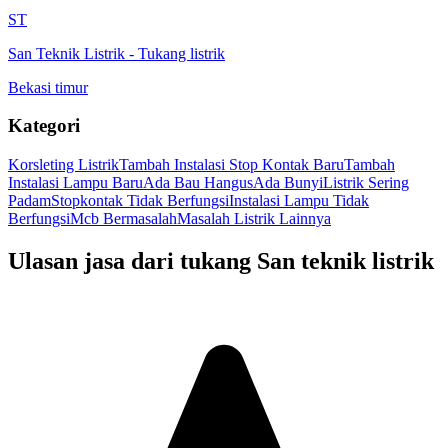
ST
San Teknik Listrik
-
Tukang listrik
Bekasi timur
Kategori
Korsleting Listrik
Tambah Instalasi Stop Kontak Baru
Tambah
Instalasi Lampu Baru
Ada Bau Hangus
Ada Bunyi
Listrik Sering
Padam
Stopkontak Tidak Berfungsi
Instalasi Lampu Tidak
Berfungsi
Mcb Bermasalah
Masalah Listrik Lainnya
Ulasan jasa dari tukang
San teknik listrik