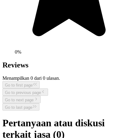
0
%
Reviews
Menampilkan
0
dari
0
ulasan.
Go to first page
Go to previous page
Go to next page
Go to last page
Pertanyaan atau diskusi
terkait jasa (
0
)