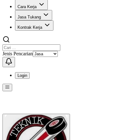
Cara Kerja
Jasa Tukang
Kontrak Kerja
Jenis Pencarian
Login
Menu
Menu ini berisi navigasi untuk mengakses fitur-fitur di KangPro