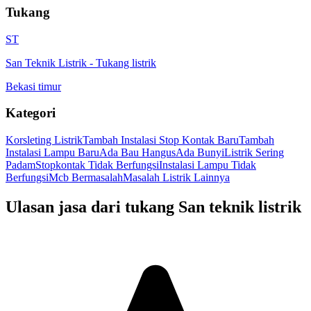
Tukang
ST
San Teknik Listrik
-
Tukang listrik
Bekasi timur
Kategori
Korsleting Listrik
Tambah Instalasi Stop Kontak Baru
Tambah
Instalasi Lampu Baru
Ada Bau Hangus
Ada Bunyi
Listrik Sering
Padam
Stopkontak Tidak Berfungsi
Instalasi Lampu Tidak
Berfungsi
Mcb Bermasalah
Masalah Listrik Lainnya
Ulasan jasa dari tukang
San teknik listrik