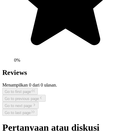
0
%
Reviews
Menampilkan
0
dari
0
ulasan.
Go to first page
Go to previous page
Go to next page
Go to last page
Pertanyaan atau diskusi