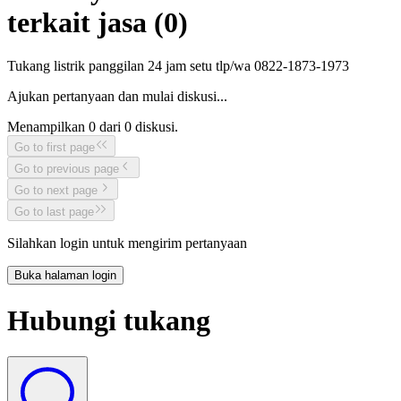
terkait jasa (
0
)
Tukang listrik panggilan 24 jam setu tlp/wa 0822-1873-1973
Ajukan pertanyaan dan mulai diskusi...
Menampilkan
0
dari
0
diskusi.
Go to first page
Go to previous page
Go to next page
Go to last page
Silahkan login untuk mengirim pertanyaan
Buka halaman login
Hubungi tukang