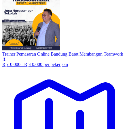
Trainer Pemasaran Online Bandung Barat Membangun Teamwork
!!!
Rp10.000 - Rp10.000 per pekerjaan