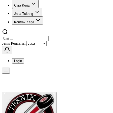
Cara Kerja
Jasa Tukang
Kontrak Kerja
Jenis Pencarian
Login
Menu
Menu ini berisi navigasi untuk mengakses fitur-fitur di KangPro