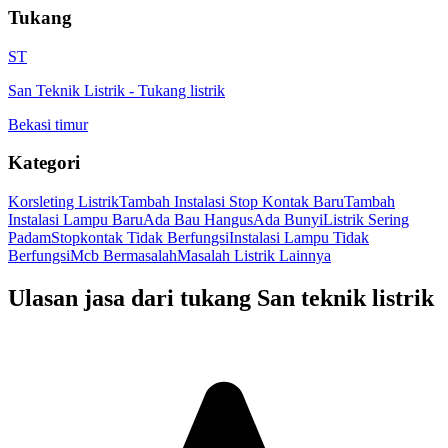
Tukang
ST
San Teknik Listrik
-
Tukang listrik
Bekasi timur
Kategori
Korsleting Listrik
Tambah Instalasi Stop Kontak Baru
Tambah
Instalasi Lampu Baru
Ada Bau Hangus
Ada Bunyi
Listrik Sering
Padam
Stopkontak Tidak Berfungsi
Instalasi Lampu Tidak
Berfungsi
Mcb Bermasalah
Masalah Listrik Lainnya
Ulasan jasa dari tukang
San teknik listrik