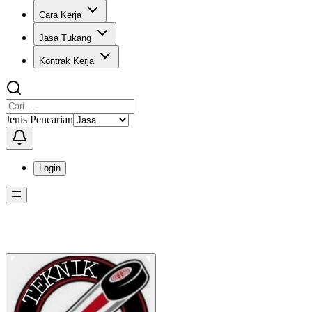
Cara Kerja
Jasa Tukang
Kontrak Kerja
Jenis Pencarian
Login
Menu
Menu ini berisi navigasi untuk mengakses fitur-fitur di KangPro