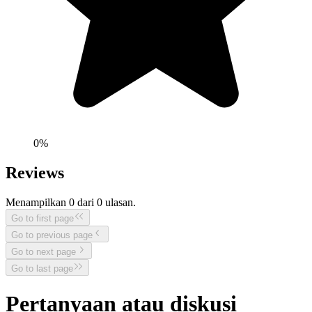
0
%
Reviews
Menampilkan
0
dari
0
ulasan.
Go to first page
Go to previous page
Go to next page
Go to last page
Pertanyaan atau diskusi