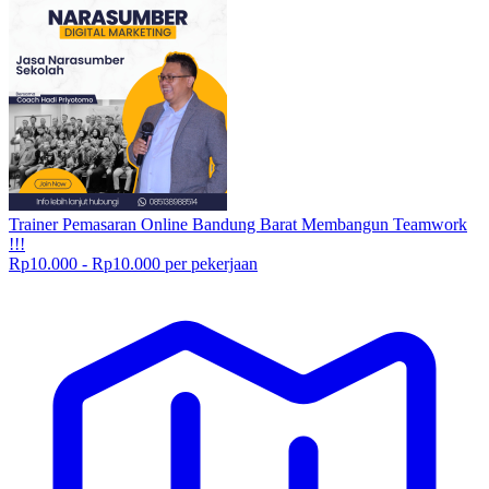
Trainer Pemasaran Online Bandung Barat Membangun Teamwork
!!!
Rp10.000 - Rp10.000 per pekerjaan