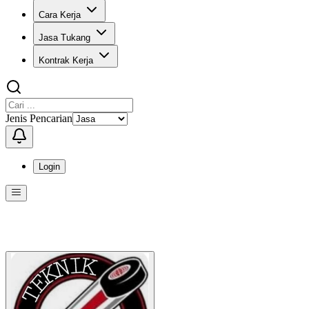
Cara Kerja
Jasa Tukang
Kontrak Kerja
Jenis Pencarian
Login
Menu
Menu ini berisi navigasi untuk mengakses fitur-fitur di KangPro