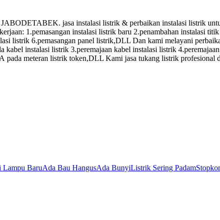
. jasa instalasi listrik & perbaikan instalasi listrik untuk: 1
ekerjaan: 1.pemasangan instalasi listrik baru 2.penambahan instalasi t
si listrik 6.pemasangan panel listrik,DLL Dan kami melayani perbaikan 
kabel instalasi listrik 3.peremajaan kabel instalasi listrik 4.peremajaan 
SA pada meteran listrik token,DLL Kami jasa tukang listrik profesional
si Lampu Baru
Ada Bau Hangus
Ada Bunyi
Listrik Sering Padam
Stopkon