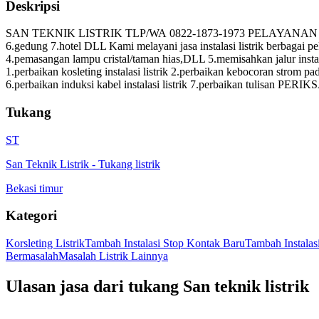
Deskripsi
SAN TEKNIK LISTRIK TLP/WA 0822-1873-1973 PELAYANAN JABODETABEK
6.gedung 7.hotel DLL Kami melayani jasa instalasi listrik berbagai p
4.pemasangan lampu cristal/taman hias,DLL 5.memisahkan jalur instala
1.perbaikan kosleting instalasi listrik 2.perbaikan kebocoran strom pada 
6.perbaikan induksi kabel instalasi listrik 7.perbaikan tulisan PERIK
Tukang
ST
San Teknik Listrik
-
Tukang listrik
Bekasi timur
Kategori
Korsleting Listrik
Tambah Instalasi Stop Kontak Baru
Tambah Instala
Bermasalah
Masalah Listrik Lainnya
Ulasan jasa dari tukang
San teknik listrik