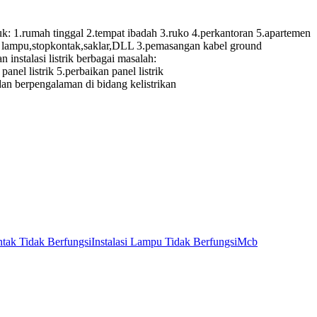
.rumah tinggal 2.tempat ibadah 3.ruko 4.perkantoran 5.apartemen
itik lampu,stopkontak,saklar,DLL 3.pemasangan kabel ground
instalasi listrik berbagai masalah:
panel listrik 5.perbaikan panel listrik
 dan berpengalaman di bidang kelistrikan
tak Tidak Berfungsi
Instalasi Lampu Tidak Berfungsi
Mcb