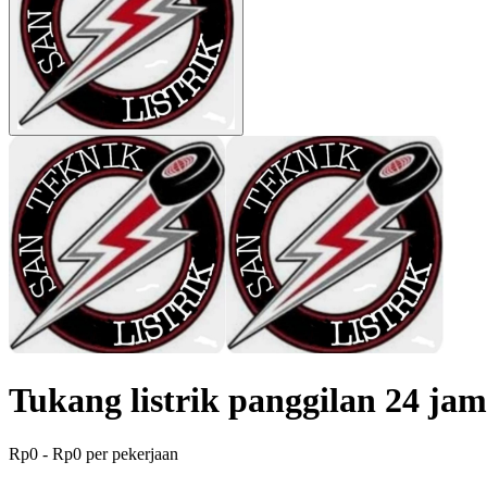
Tukang listrik panggilan 24 ja
Rp0 - Rp0 per pekerjaan