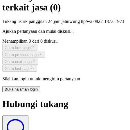
terkait jasa (
0
)
Tukang listrik panggilan 24 jam jatiuwung tlp/wa 0822-1873-1973
Ajukan pertanyaan dan mulai diskusi...
Menampilkan
0
dari
0
diskusi.
Go to first page
Go to previous page
Go to next page
Go to last page
Silahkan login untuk mengirim pertanyaan
Buka halaman login
Hubungi tukang