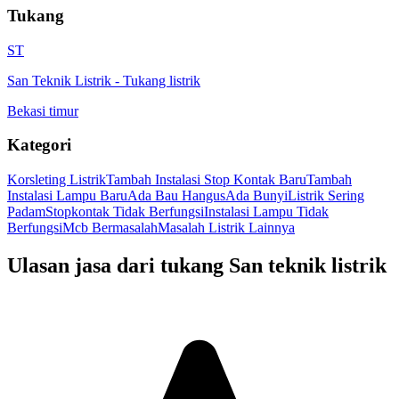
Tukang
ST
San Teknik Listrik
-
Tukang listrik
Bekasi timur
Kategori
Korsleting Listrik
Tambah Instalasi Stop Kontak Baru
Tambah
Instalasi Lampu Baru
Ada Bau Hangus
Ada Bunyi
Listrik Sering
Padam
Stopkontak Tidak Berfungsi
Instalasi Lampu Tidak
Berfungsi
Mcb Bermasalah
Masalah Listrik Lainnya
Ulasan jasa dari tukang
San teknik listrik