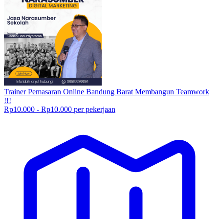
Trainer Pemasaran Online Bandung Barat Membangun Teamwork
!!!
Rp10.000 - Rp10.000 per pekerjaan