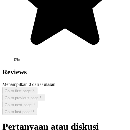
0
%
Reviews
Menampilkan
0
dari
0
ulasan.
Go to first page
Go to previous page
Go to next page
Go to last page
Pertanyaan atau diskusi