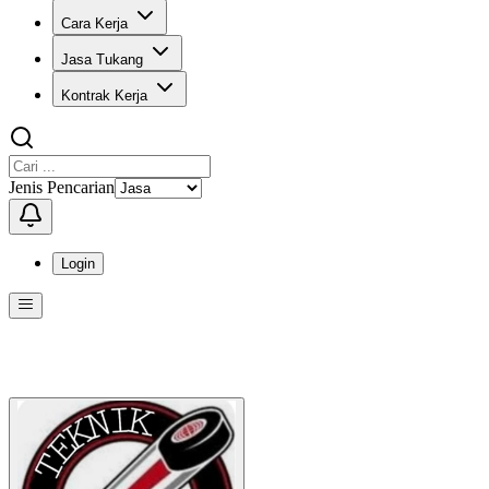
Cara Kerja
Jasa Tukang
Kontrak Kerja
Jenis Pencarian
Login
Menu
Menu ini berisi navigasi untuk mengakses fitur-fitur di KangPro