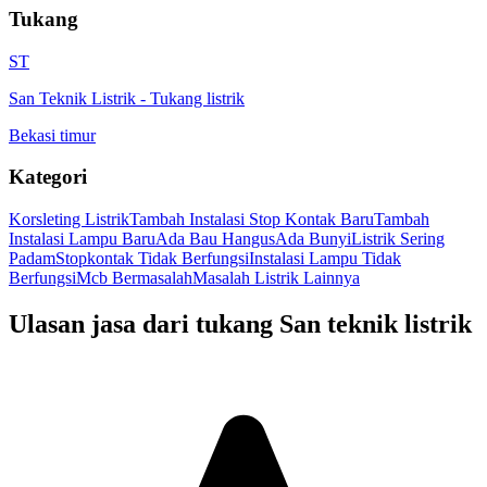
Tukang
ST
San Teknik Listrik
-
Tukang listrik
Bekasi timur
Kategori
Korsleting Listrik
Tambah Instalasi Stop Kontak Baru
Tambah
Instalasi Lampu Baru
Ada Bau Hangus
Ada Bunyi
Listrik Sering
Padam
Stopkontak Tidak Berfungsi
Instalasi Lampu Tidak
Berfungsi
Mcb Bermasalah
Masalah Listrik Lainnya
Ulasan jasa dari tukang
San teknik listrik