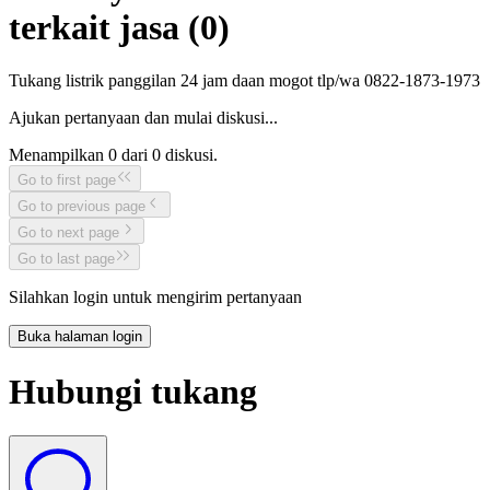
terkait jasa (
0
)
Tukang listrik panggilan 24 jam daan mogot tlp/wa 0822-1873-1973
Ajukan pertanyaan dan mulai diskusi...
Menampilkan
0
dari
0
diskusi.
Go to first page
Go to previous page
Go to next page
Go to last page
Silahkan login untuk mengirim pertanyaan
Buka halaman login
Hubungi tukang