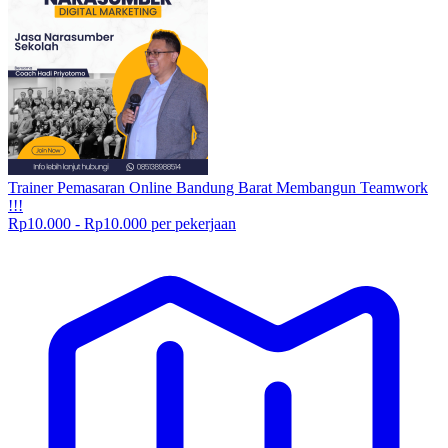
Trainer Pemasaran Online Bandung Barat Membangun Teamwork
!!!
Rp10.000 - Rp10.000 per pekerjaan