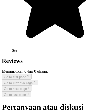
0
%
Reviews
Menampilkan
0
dari
0
ulasan.
Go to first page
Go to previous page
Go to next page
Go to last page
Pertanyaan atau diskusi