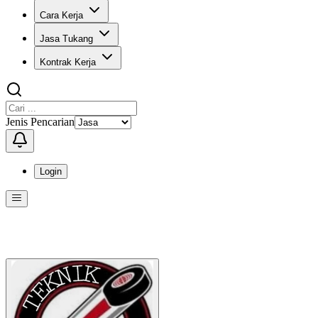
Cara Kerja
Jasa Tukang
Kontrak Kerja
Jenis Pencarian
Login
Menu
Menu ini berisi navigasi untuk mengakses fitur-fitur di KangPro