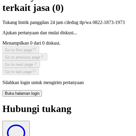
terkait jasa (
0
)
Tukang listrik panggilan 24 jam ciledug tlp/wa 0822-1873-1973
Ajukan pertanyaan dan mulai diskusi...
Menampilkan
0
dari
0
diskusi.
Go to first page
Go to previous page
Go to next page
Go to last page
Silahkan login untuk mengirim pertanyaan
Buka halaman login
Hubungi tukang