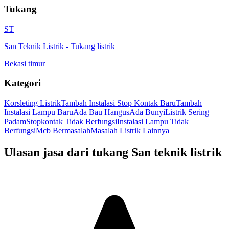
Tukang
ST
San Teknik Listrik
-
Tukang listrik
Bekasi timur
Kategori
Korsleting Listrik
Tambah Instalasi Stop Kontak Baru
Tambah
Instalasi Lampu Baru
Ada Bau Hangus
Ada Bunyi
Listrik Sering
Padam
Stopkontak Tidak Berfungsi
Instalasi Lampu Tidak
Berfungsi
Mcb Bermasalah
Masalah Listrik Lainnya
Ulasan jasa dari tukang
San teknik listrik