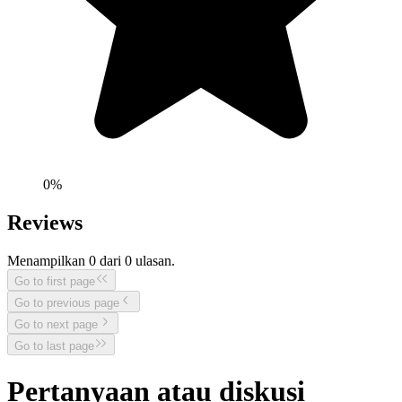
0
%
Reviews
Menampilkan
0
dari
0
ulasan.
Go to first page
Go to previous page
Go to next page
Go to last page
Pertanyaan atau diskusi