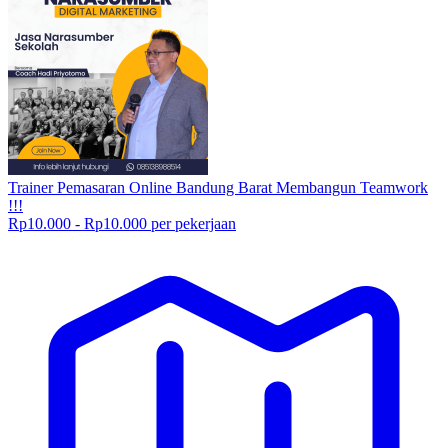
Trainer Pemasaran Online Bandung Barat Membangun Teamwork
!!!
Rp10.000 - Rp10.000 per pekerjaan