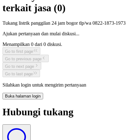
terkait jasa (
0
)
Tukang listrik panggilan 24 jam bogor tlp/wa 0822-1873-1973
Ajukan pertanyaan dan mulai diskusi...
Menampilkan
0
dari
0
diskusi.
Go to first page
Go to previous page
Go to next page
Go to last page
Silahkan login untuk mengirim pertanyaan
Buka halaman login
Hubungi tukang