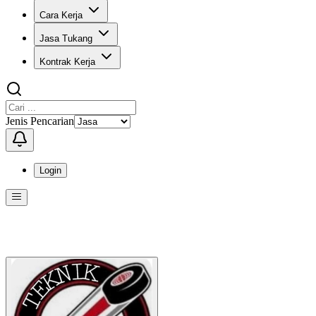
Cara Kerja
Jasa Tukang
Kontrak Kerja
Jenis Pencarian
Login
Menu
Menu ini berisi navigasi untuk mengakses fitur-fitur di KangPro