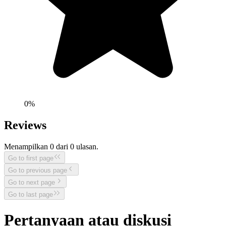
0
%
Reviews
Menampilkan
0
dari
0
ulasan.
Go to first page
Go to previous page
Go to next page
Go to last page
Pertanyaan atau diskusi