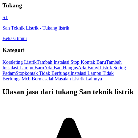
Tukang
ST
San Teknik Listrik
-
Tukang listrik
Bekasi timur
Kategori
Korsleting Listrik
Tambah Instalasi Stop Kontak Baru
Tambah
Instalasi Lampu Baru
Ada Bau Hangus
Ada Bunyi
Listrik Sering
Padam
Stopkontak Tidak Berfungsi
Instalasi Lampu Tidak
Berfungsi
Mcb Bermasalah
Masalah Listrik Lainnya
Ulasan jasa dari tukang
San teknik listrik