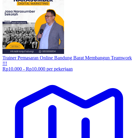
Trainer Pemasaran Online Bandung Barat Membangun Teamwork
!!!
Rp10.000 - Rp10.000 per pekerjaan