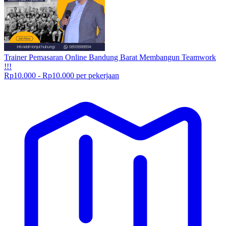
Trainer Pemasaran Online Bandung Barat Membangun Teamwork
!!!
Rp10.000 - Rp10.000 per pekerjaan