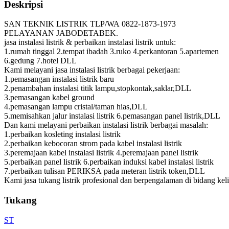
Deskripsi
SAN TEKNIK LISTRIK TLP/WA 0822-1873-1973
PELAYANAN JABODETABEK.
jasa instalasi listrik & perbaikan instalasi listrik untuk:
1.rumah tinggal 2.tempat ibadah 3.ruko 4.perkantoran 5.apartemen
6.gedung 7.hotel DLL
Kami melayani jasa instalasi listrik berbagai pekerjaan:
1.pemasangan instalasi listrik baru
2.penambahan instalasi titik lampu,stopkontak,saklar,DLL
3.pemasangan kabel ground
4.pemasangan lampu cristal/taman hias,DLL
5.memisahkan jalur instalasi listrik 6.pemasangan panel listrik,DLL
Dan kami melayani perbaikan instalasi listrik berbagai masalah:
1.perbaikan kosleting instalasi listrik
2.perbaikan kebocoran strom pada kabel instalasi listrik
3.peremajaan kabel instalasi listrik 4.peremajaan panel listrik
5.perbaikan panel listrik 6.perbaikan induksi kabel instalasi listrik
7.perbaikan tulisan PERIKSA pada meteran listrik token,DLL
Kami jasa tukang listrik profesional dan berpengalaman di bidang keli
Tukang
ST