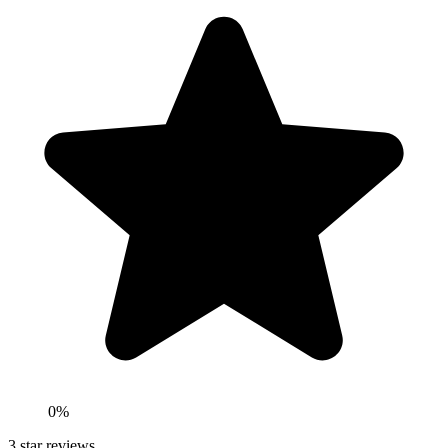
0
%
3
star reviews