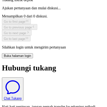
Ajukan pertanyaan dan mulai diskusi...
Menampilkan
0
dari
0
diskusi.
Go to first page
Go to previous page
Go to next page
Go to last page
Silahkan login untuk mengirim pertanyaan
Buka halaman login
Hubungi tukang
Chat Tukang
Hati-hati penipuan, jangan pernah transfer ke rekening pribadi.