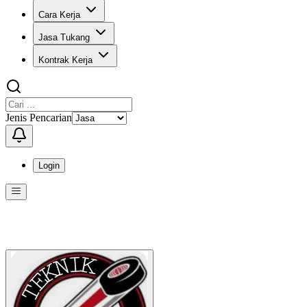
Cara Kerja
Jasa Tukang
Kontrak Kerja
Jenis Pencarian
Login
Menu
Menu ini berisi navigasi untuk mengakses fitur-fitur di KangPro