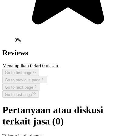
0
%
Reviews
Menampilkan
0
dari
0
ulasan.
Go to first page
Go to previous page
Go to next page
Go to last page
Pertanyaan atau diskusi
terkait jasa (
0
)
Tukang listrik depok