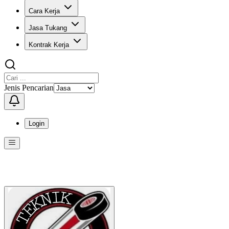
Cara Kerja
Jasa Tukang
Kontrak Kerja
Jenis Pencarian
Login
Menu
Menu ini berisi navigasi untuk mengakses fitur-fitur di KangPro