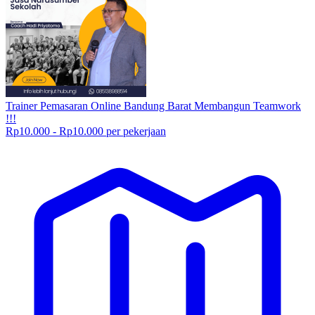
Trainer Pemasaran Online Bandung Barat Membangun Teamwork
!!!
Rp10.000 - Rp10.000 per pekerjaan