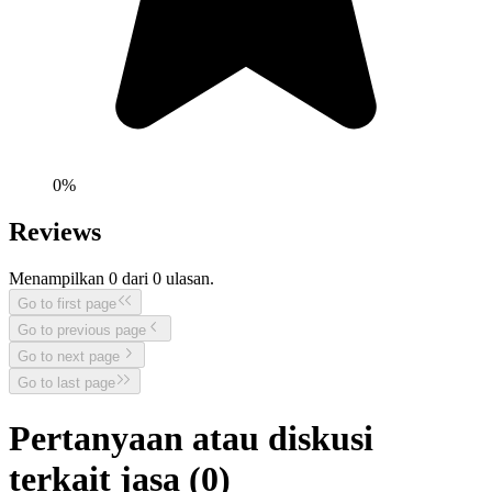
0
%
Reviews
Menampilkan
0
dari
0
ulasan.
Go to first page
Go to previous page
Go to next page
Go to last page
Pertanyaan atau diskusi
terkait jasa (
0
)