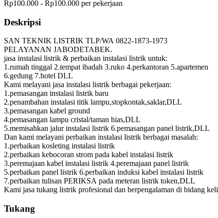
Rp100.000 - Rp100.000 per pekerjaan
Deskripsi
SAN TEKNIK LISTRIK TLP/WA 0822-1873-1973
PELAYANAN JABODETABEK.
jasa instalasi listrik & perbaikan instalasi listrik untuk:
1.rumah tinggal 2.tempat ibadah 3.ruko 4.perkantoran 5.apartemen
6.gedung 7.hotel DLL
Kami melayani jasa instalasi listrik berbagai pekerjaan:
1.pemasangan instalasi listrik baru
2.penambahan instalasi titik lampu,stopkontak,saklar,DLL
3.pemasangan kabel ground
4.pemasangan lampu cristal/taman hias,DLL
5.memisahkan jalur instalasi listrik 6.pemasangan panel listrik,DLL
Dan kami melayani perbaikan instalasi listrik berbagai masalah:
1.perbaikan kosleting instalasi listrik
2.perbaikan kebocoran strom pada kabel instalasi listrik
3.peremajaan kabel instalasi listrik 4.peremajaan panel listrik
5.perbaikan panel listrik 6.perbaikan induksi kabel instalasi listrik
7.perbaikan tulisan PERIKSA pada meteran listrik token,DLL
Kami jasa tukang listrik profesional dan berpengalaman di bidang keli
Tukang