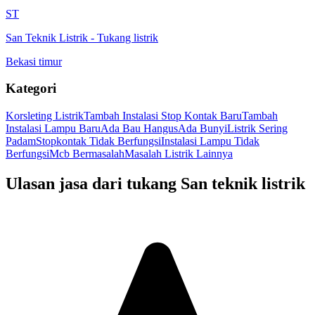
ST
San Teknik Listrik
-
Tukang listrik
Bekasi timur
Kategori
Korsleting Listrik
Tambah Instalasi Stop Kontak Baru
Tambah
Instalasi Lampu Baru
Ada Bau Hangus
Ada Bunyi
Listrik Sering
Padam
Stopkontak Tidak Berfungsi
Instalasi Lampu Tidak
Berfungsi
Mcb Bermasalah
Masalah Listrik Lainnya
Ulasan jasa dari tukang
San teknik listrik