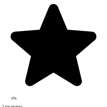
0
%
3
star reviews