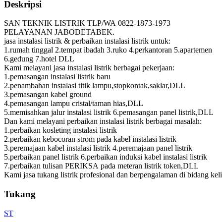
Deskripsi
SAN TEKNIK LISTRIK TLP/WA 0822-1873-1973
PELAYANAN JABODETABEK.
jasa instalasi listrik & perbaikan instalasi listrik untuk:
1.rumah tinggal 2.tempat ibadah 3.ruko 4.perkantoran 5.apartemen
6.gedung 7.hotel DLL
Kami melayani jasa instalasi listrik berbagai pekerjaan:
1.pemasangan instalasi listrik baru
2.penambahan instalasi titik lampu,stopkontak,saklar,DLL
3.pemasangan kabel ground
4.pemasangan lampu cristal/taman hias,DLL
5.memisahkan jalur instalasi listrik 6.pemasangan panel listrik,DLL
Dan kami melayani perbaikan instalasi listrik berbagai masalah:
1.perbaikan kosleting instalasi listrik
2.perbaikan kebocoran strom pada kabel instalasi listrik
3.peremajaan kabel instalasi listrik 4.peremajaan panel listrik
5.perbaikan panel listrik 6.perbaikan induksi kabel instalasi listrik
7.perbaikan tulisan PERIKSA pada meteran listrik token,DLL
Kami jasa tukang listrik profesional dan berpengalaman di bidang keli
Tukang
ST