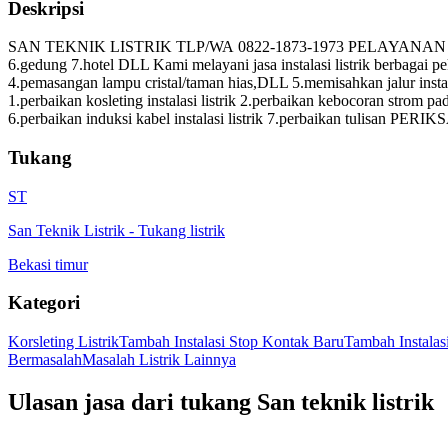
Deskripsi
SAN TEKNIK LISTRIK TLP/WA 0822-1873-1973 PELAYANAN JABODETABEK
6.gedung 7.hotel DLL Kami melayani jasa instalasi listrik berbagai p
4.pemasangan lampu cristal/taman hias,DLL 5.memisahkan jalur instala
1.perbaikan kosleting instalasi listrik 2.perbaikan kebocoran strom pada 
6.perbaikan induksi kabel instalasi listrik 7.perbaikan tulisan PERIK
Tukang
ST
San Teknik Listrik
-
Tukang listrik
Bekasi timur
Kategori
Korsleting Listrik
Tambah Instalasi Stop Kontak Baru
Tambah Instala
Bermasalah
Masalah Listrik Lainnya
Ulasan jasa dari tukang
San teknik listrik