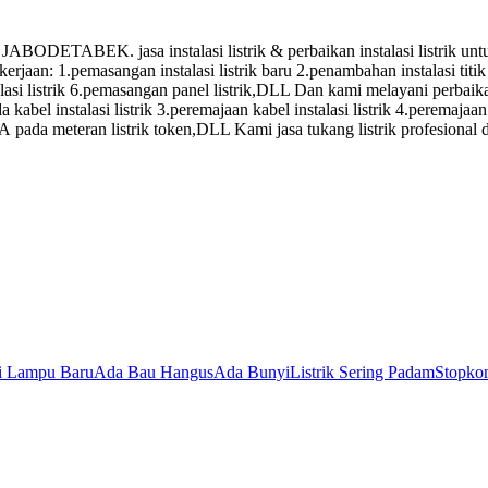
. jasa instalasi listrik & perbaikan instalasi listrik untuk: 1
ekerjaan: 1.pemasangan instalasi listrik baru 2.penambahan instalasi t
si listrik 6.pemasangan panel listrik,DLL Dan kami melayani perbaikan 
kabel instalasi listrik 3.peremajaan kabel instalasi listrik 4.peremajaan 
SA pada meteran listrik token,DLL Kami jasa tukang listrik profesional
si Lampu Baru
Ada Bau Hangus
Ada Bunyi
Listrik Sering Padam
Stopkon