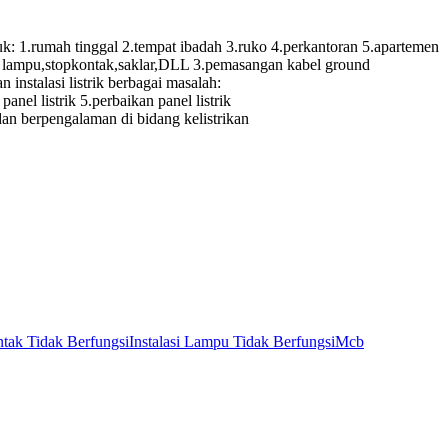
.rumah tinggal 2.tempat ibadah 3.ruko 4.perkantoran 5.apartemen
itik lampu,stopkontak,saklar,DLL 3.pemasangan kabel ground
instalasi listrik berbagai masalah:
panel listrik 5.perbaikan panel listrik
 dan berpengalaman di bidang kelistrikan
tak Tidak Berfungsi
Instalasi Lampu Tidak Berfungsi
Mcb