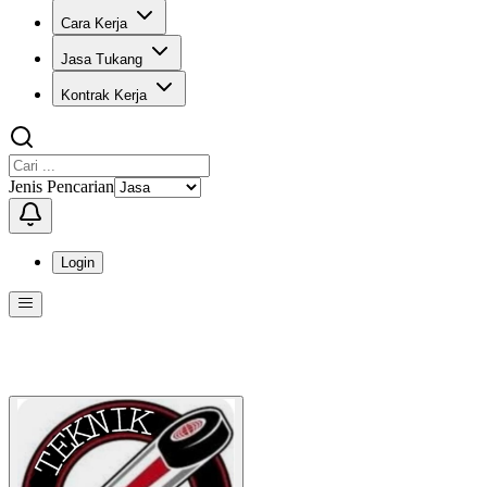
Cara Kerja
Jasa Tukang
Kontrak Kerja
Jenis Pencarian
Login
Menu
Menu ini berisi navigasi untuk mengakses fitur-fitur di KangPro