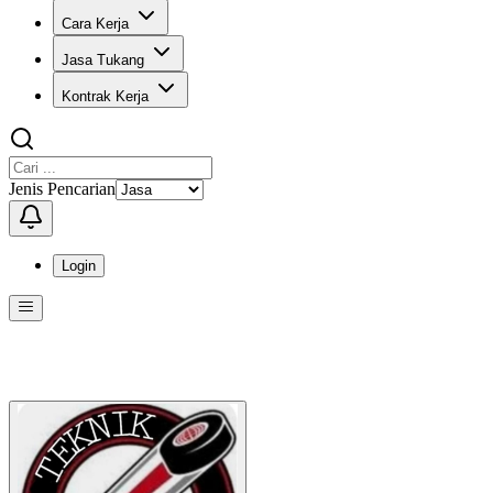
Cara Kerja
Jasa Tukang
Kontrak Kerja
Jenis Pencarian
Login
Menu
Menu ini berisi navigasi untuk mengakses fitur-fitur di KangPro