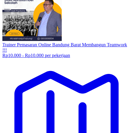
Trainer Pemasaran Online Bandung Barat Membangun Teamwork
!!!
Rp10.000 - Rp10.000 per pekerjaan