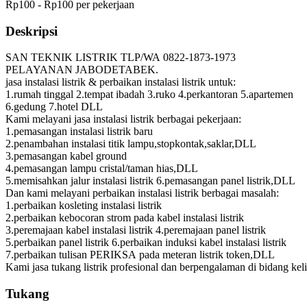
Rp100 - Rp100 per pekerjaan
Deskripsi
SAN TEKNIK LISTRIK TLP/WA 0822-1873-1973
PELAYANAN JABODETABEK.
jasa instalasi listrik & perbaikan instalasi listrik untuk:
1.rumah tinggal 2.tempat ibadah 3.ruko 4.perkantoran 5.apartemen
6.gedung 7.hotel DLL
Kami melayani jasa instalasi listrik berbagai pekerjaan:
1.pemasangan instalasi listrik baru
2.penambahan instalasi titik lampu,stopkontak,saklar,DLL
3.pemasangan kabel ground
4.pemasangan lampu cristal/taman hias,DLL
5.memisahkan jalur instalasi listrik 6.pemasangan panel listrik,DLL
Dan kami melayani perbaikan instalasi listrik berbagai masalah:
1.perbaikan kosleting instalasi listrik
2.perbaikan kebocoran strom pada kabel instalasi listrik
3.peremajaan kabel instalasi listrik 4.peremajaan panel listrik
5.perbaikan panel listrik 6.perbaikan induksi kabel instalasi listrik
7.perbaikan tulisan PERIKSA pada meteran listrik token,DLL
Kami jasa tukang listrik profesional dan berpengalaman di bidang keli
Tukang