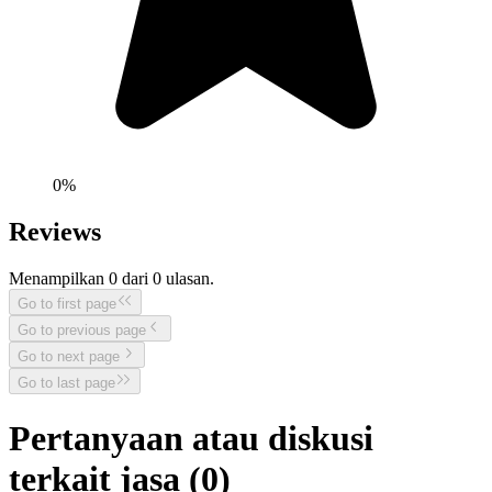
0
%
Reviews
Menampilkan
0
dari
0
ulasan.
Go to first page
Go to previous page
Go to next page
Go to last page
Pertanyaan atau diskusi
terkait jasa (
0
)