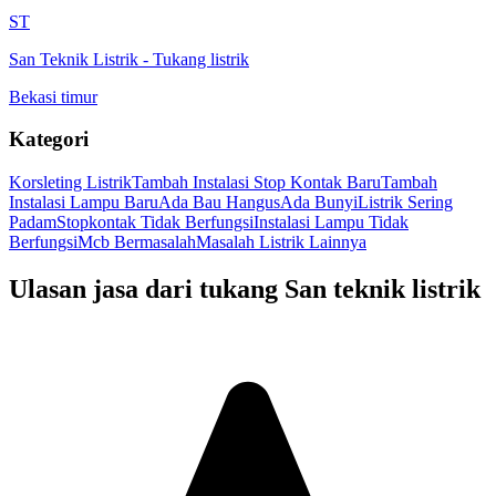
ST
San Teknik Listrik
-
Tukang listrik
Bekasi timur
Kategori
Korsleting Listrik
Tambah Instalasi Stop Kontak Baru
Tambah
Instalasi Lampu Baru
Ada Bau Hangus
Ada Bunyi
Listrik Sering
Padam
Stopkontak Tidak Berfungsi
Instalasi Lampu Tidak
Berfungsi
Mcb Bermasalah
Masalah Listrik Lainnya
Ulasan jasa dari tukang
San teknik listrik