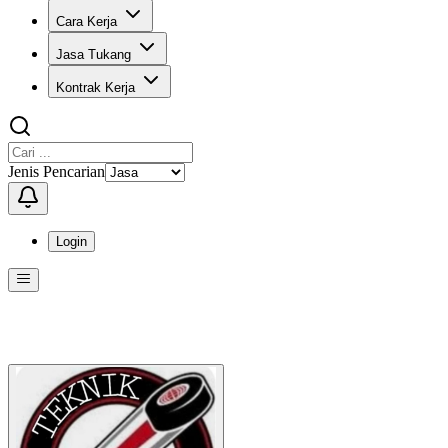
Cara Kerja
Jasa Tukang
Kontrak Kerja
Jenis Pencarian
Login
Menu
Menu ini berisi navigasi untuk mengakses fitur-fitur di KangPro