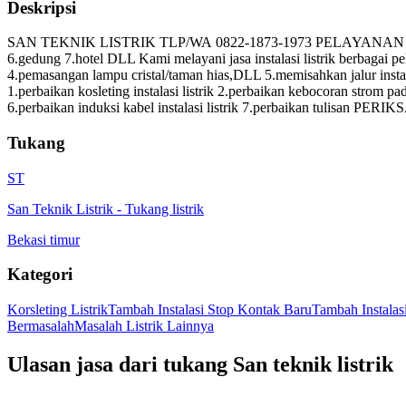
Deskripsi
SAN TEKNIK LISTRIK TLP/WA 0822-1873-1973 PELAYANAN JABODETABEK
6.gedung 7.hotel DLL Kami melayani jasa instalasi listrik berbagai p
4.pemasangan lampu cristal/taman hias,DLL 5.memisahkan jalur instala
1.perbaikan kosleting instalasi listrik 2.perbaikan kebocoran strom pada 
6.perbaikan induksi kabel instalasi listrik 7.perbaikan tulisan PERIK
Tukang
ST
San Teknik Listrik
-
Tukang listrik
Bekasi timur
Kategori
Korsleting Listrik
Tambah Instalasi Stop Kontak Baru
Tambah Instala
Bermasalah
Masalah Listrik Lainnya
Ulasan jasa dari tukang
San teknik listrik