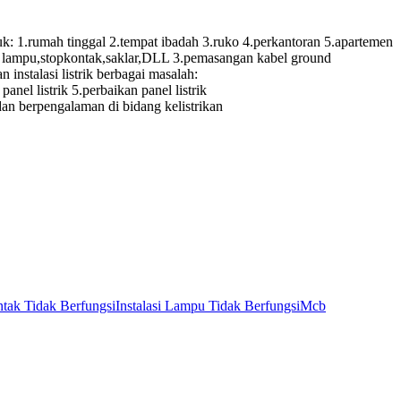
.rumah tinggal 2.tempat ibadah 3.ruko 4.perkantoran 5.apartemen
itik lampu,stopkontak,saklar,DLL 3.pemasangan kabel ground
instalasi listrik berbagai masalah:
panel listrik 5.perbaikan panel listrik
 dan berpengalaman di bidang kelistrikan
tak Tidak Berfungsi
Instalasi Lampu Tidak Berfungsi
Mcb