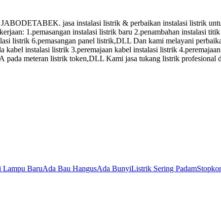
. jasa instalasi listrik & perbaikan instalasi listrik untuk: 1
ekerjaan: 1.pemasangan instalasi listrik baru 2.penambahan instalasi t
si listrik 6.pemasangan panel listrik,DLL Dan kami melayani perbaikan 
kabel instalasi listrik 3.peremajaan kabel instalasi listrik 4.peremajaan 
SA pada meteran listrik token,DLL Kami jasa tukang listrik profesional
si Lampu Baru
Ada Bau Hangus
Ada Bunyi
Listrik Sering Padam
Stopkon