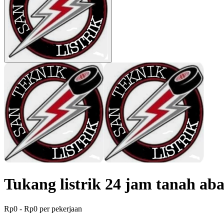
Tukang listrik 24 jam tanah ab
Rp0 - Rp0 per pekerjaan