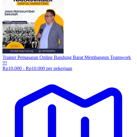
Trainer Pemasaran Online Bandung Barat Membangun Teamwork
!!!
Rp10.000 - Rp10.000 per pekerjaan