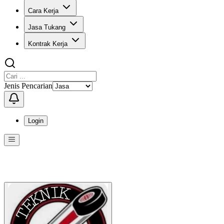
Cara Kerja
Jasa Tukang
Kontrak Kerja
Jenis Pencarian
Login
Menu
Menu ini berisi navigasi untuk mengakses fitur-fitur di KangPro