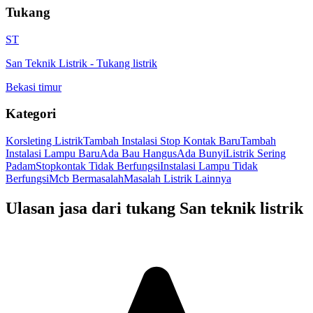
Tukang
ST
San Teknik Listrik
-
Tukang listrik
Bekasi timur
Kategori
Korsleting Listrik
Tambah Instalasi Stop Kontak Baru
Tambah
Instalasi Lampu Baru
Ada Bau Hangus
Ada Bunyi
Listrik Sering
Padam
Stopkontak Tidak Berfungsi
Instalasi Lampu Tidak
Berfungsi
Mcb Bermasalah
Masalah Listrik Lainnya
Ulasan jasa dari tukang
San teknik listrik