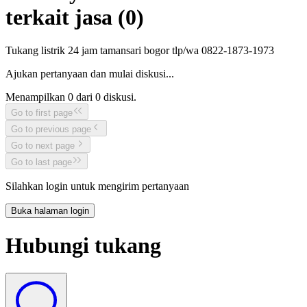
terkait jasa (
0
)
Tukang listrik 24 jam tamansari bogor tlp/wa 0822-1873-1973
Ajukan pertanyaan dan mulai diskusi...
Menampilkan
0
dari
0
diskusi.
Go to first page
Go to previous page
Go to next page
Go to last page
Silahkan login untuk mengirim pertanyaan
Buka halaman login
Hubungi tukang