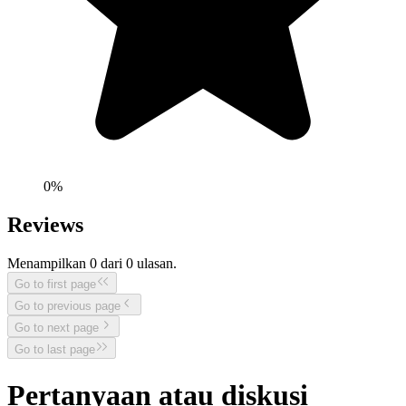
0
%
Reviews
Menampilkan
0
dari
0
ulasan.
Go to first page
Go to previous page
Go to next page
Go to last page
Pertanyaan atau diskusi