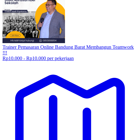
Trainer Pemasaran Online Bandung Barat Membangun Teamwork
!!!
Rp10.000 - Rp10.000 per pekerjaan