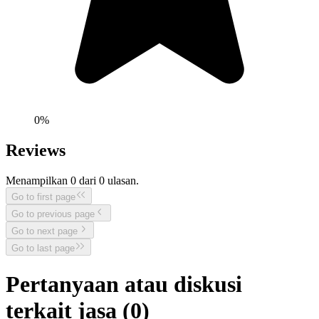
0
%
Reviews
Menampilkan
0
dari
0
ulasan.
Go to first page
Go to previous page
Go to next page
Go to last page
Pertanyaan atau diskusi
terkait jasa (
0
)