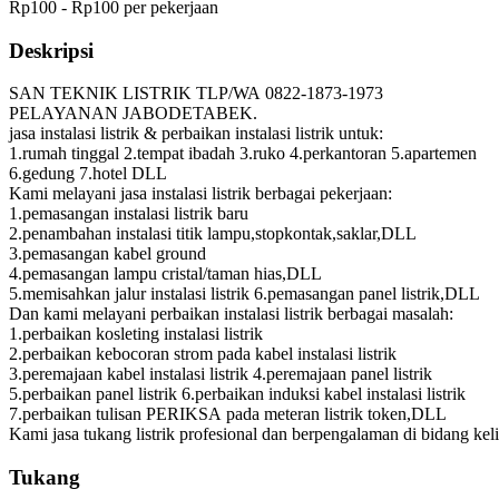
Rp100 - Rp100 per pekerjaan
Deskripsi
SAN TEKNIK LISTRIK TLP/WA 0822-1873-1973
PELAYANAN JABODETABEK.
jasa instalasi listrik & perbaikan instalasi listrik untuk:
1.rumah tinggal 2.tempat ibadah 3.ruko 4.perkantoran 5.apartemen
6.gedung 7.hotel DLL
Kami melayani jasa instalasi listrik berbagai pekerjaan:
1.pemasangan instalasi listrik baru
2.penambahan instalasi titik lampu,stopkontak,saklar,DLL
3.pemasangan kabel ground
4.pemasangan lampu cristal/taman hias,DLL
5.memisahkan jalur instalasi listrik 6.pemasangan panel listrik,DLL
Dan kami melayani perbaikan instalasi listrik berbagai masalah:
1.perbaikan kosleting instalasi listrik
2.perbaikan kebocoran strom pada kabel instalasi listrik
3.peremajaan kabel instalasi listrik 4.peremajaan panel listrik
5.perbaikan panel listrik 6.perbaikan induksi kabel instalasi listrik
7.perbaikan tulisan PERIKSA pada meteran listrik token,DLL
Kami jasa tukang listrik profesional dan berpengalaman di bidang keli
Tukang