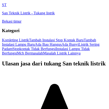
ST
San Teknik Listrik
-
Tukang listrik
Bekasi timur
Kategori
Korsleting Listrik
Tambah Instalasi Stop Kontak Baru
Tambah
Instalasi Lampu Baru
Ada Bau Hangus
Ada Bunyi
Listrik Sering
Padam
Stopkontak Tidak Berfungsi
Instalasi Lampu Tidak
Berfungsi
Mcb Bermasalah
Masalah Listrik Lainnya
Ulasan jasa dari tukang
San teknik listrik