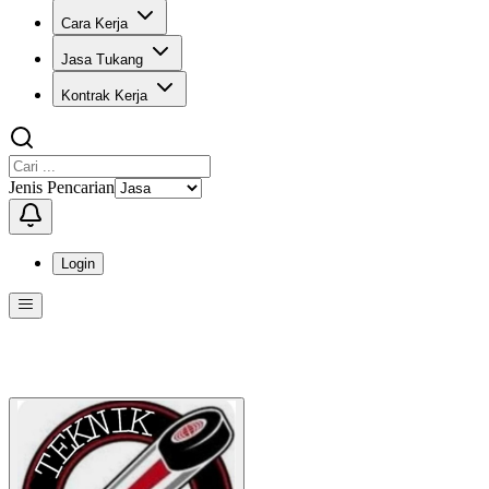
Cara Kerja
Jasa Tukang
Kontrak Kerja
Jenis Pencarian
Login
Menu
Menu ini berisi navigasi untuk mengakses fitur-fitur di KangPro