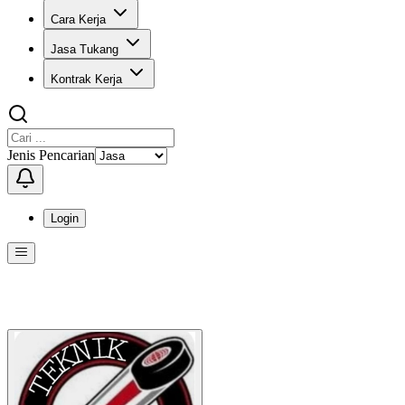
Cara Kerja
Jasa Tukang
Kontrak Kerja
Jenis Pencarian
Login
Menu
Menu ini berisi navigasi untuk mengakses fitur-fitur di KangPro