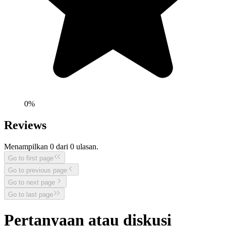
0
%
Reviews
Menampilkan
0
dari
0
ulasan.
Go to first page
Go to previous page
Go to next page
Go to last page
Pertanyaan atau diskusi