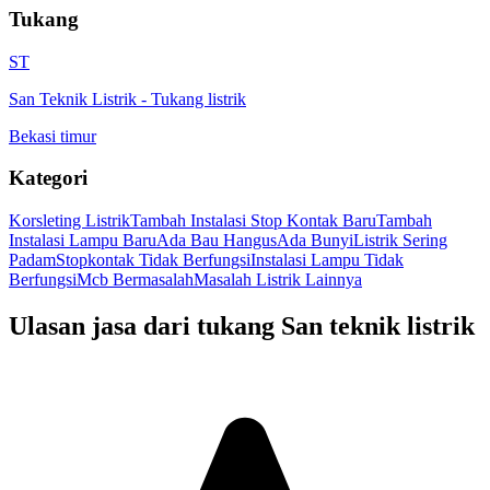
Tukang
ST
San Teknik Listrik
-
Tukang listrik
Bekasi timur
Kategori
Korsleting Listrik
Tambah Instalasi Stop Kontak Baru
Tambah
Instalasi Lampu Baru
Ada Bau Hangus
Ada Bunyi
Listrik Sering
Padam
Stopkontak Tidak Berfungsi
Instalasi Lampu Tidak
Berfungsi
Mcb Bermasalah
Masalah Listrik Lainnya
Ulasan jasa dari tukang
San teknik listrik