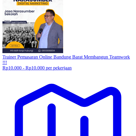
Trainer Pemasaran Online Bandung Barat Membangun Teamwork
!!!
Rp10.000 - Rp10.000 per pekerjaan