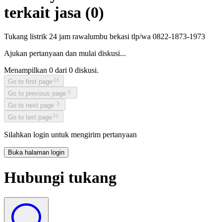
terkait jasa (
0
)
Tukang listrik 24 jam rawalumbu bekasi tlp/wa 0822-1873-1973
Ajukan pertanyaan dan mulai diskusi...
Menampilkan
0
dari
0
diskusi.
Go to first page
Go to previous page
Go to next page
Go to last page
Silahkan login untuk mengirim pertanyaan
Buka halaman login
Hubungi tukang