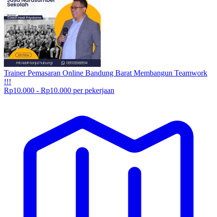
Trainer Pemasaran Online Bandung Barat Membangun Teamwork
!!!
Rp10.000 - Rp10.000 per pekerjaan