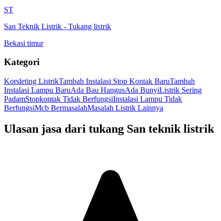
ST
San Teknik Listrik
-
Tukang listrik
Bekasi timur
Kategori
Korsleting Listrik
Tambah Instalasi Stop Kontak Baru
Tambah
Instalasi Lampu Baru
Ada Bau Hangus
Ada Bunyi
Listrik Sering
Padam
Stopkontak Tidak Berfungsi
Instalasi Lampu Tidak
Berfungsi
Mcb Bermasalah
Masalah Listrik Lainnya
Ulasan jasa dari tukang
San teknik listrik