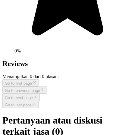
0
%
Reviews
Menampilkan
0
dari
0
ulasan.
Go to first page
Go to previous page
Go to next page
Go to last page
Pertanyaan atau diskusi
terkait jasa (
0
)