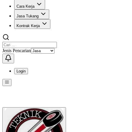
Cara Kerja
Jasa Tukang
Kontrak Kerja
Jenis Pencarian
Login
Menu
Menu ini berisi navigasi untuk mengakses fitur-fitur di KangPro