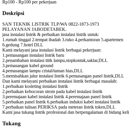
Rp100 - Rp100 per pekerjaan
Deskripsi
SAN TEKNIK LISTRIK TLP/WA 0822-1873-1973
PELAYANAN JABODETABEK.
jasa instalasi listrik & perbaikan instalasi listrik untuk:
1.rumah tinggal 2.tempat ibadah 3.ruko 4.perkantoran 5.apartemen
6.gedung 7.hotel DLL
Kami melayani jasa instalasi listrik berbagai pekerjaan:
1.pemasangan instalasi listrik baru
2.penambahan instalasi titik lampu,stopkontak,saklar,DLL
3.pemasangan kabel ground
4.pemasangan lampu cristal/taman hias,DLL
5.memisahkan jalur instalasi listrik 6.pemasangan panel listrik,DLL
Dan kami melayani perbaikan instalasi listrik berbagai masalah:
1.perbaikan kosleting instalasi listrik
2.perbaikan kebocoran strom pada kabel instalasi listrik
3.peremajaan kabel instalasi listrik 4.peremajaan panel listrik
5.perbaikan panel listrik 6.perbaikan induksi kabel instalasi listrik
7.perbaikan tulisan PERIKSA pada meteran listrik token,DLL
Kami jasa tukang listrik profesional dan berpengalaman di bidang keli
Tukang