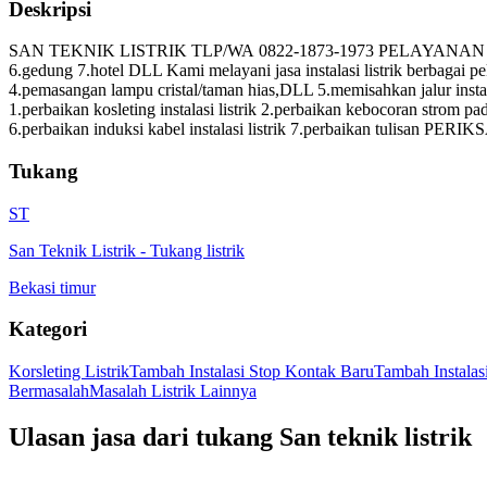
Deskripsi
SAN TEKNIK LISTRIK TLP/WA 0822-1873-1973 PELAYANAN JABODETABEK
6.gedung 7.hotel DLL Kami melayani jasa instalasi listrik berbagai p
4.pemasangan lampu cristal/taman hias,DLL 5.memisahkan jalur instala
1.perbaikan kosleting instalasi listrik 2.perbaikan kebocoran strom pada 
6.perbaikan induksi kabel instalasi listrik 7.perbaikan tulisan PERIK
Tukang
ST
San Teknik Listrik
-
Tukang listrik
Bekasi timur
Kategori
Korsleting Listrik
Tambah Instalasi Stop Kontak Baru
Tambah Instala
Bermasalah
Masalah Listrik Lainnya
Ulasan jasa dari tukang
San teknik listrik