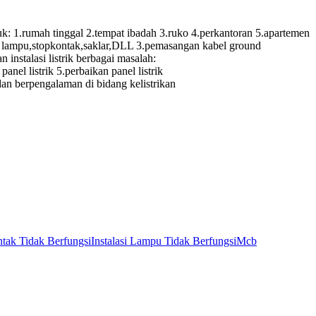
.rumah tinggal 2.tempat ibadah 3.ruko 4.perkantoran 5.apartemen
itik lampu,stopkontak,saklar,DLL 3.pemasangan kabel ground
instalasi listrik berbagai masalah:
panel listrik 5.perbaikan panel listrik
 dan berpengalaman di bidang kelistrikan
tak Tidak Berfungsi
Instalasi Lampu Tidak Berfungsi
Mcb