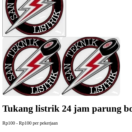
Tukang listrik 24 jam parung b
Rp100 - Rp100 per pekerjaan