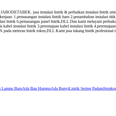
. jasa instalasi listrik & perbaikan instalasi listrik untuk: 1
ekerjaan: 1.pemasangan instalasi listrik baru 2.penambahan instalasi t
si listrik 6.pemasangan panel listrik,DLL Dan kami melayani perbaikan 
kabel instalasi listrik 3.peremajaan kabel instalasi listrik 4.peremajaan 
SA pada meteran listrik token,DLL Kami jasa tukang listrik profesional
si Lampu Baru
Ada Bau Hangus
Ada Bunyi
Listrik Sering Padam
Stopkon