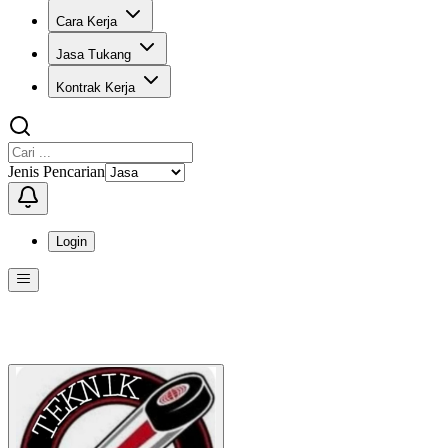
Cara Kerja
Jasa Tukang
Kontrak Kerja
Jenis Pencarian
Login
Menu
Menu ini berisi navigasi untuk mengakses fitur-fitur di KangPro