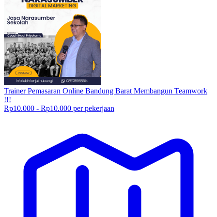
Trainer Pemasaran Online Bandung Barat Membangun Teamwork
!!!
Rp10.000 - Rp10.000 per pekerjaan