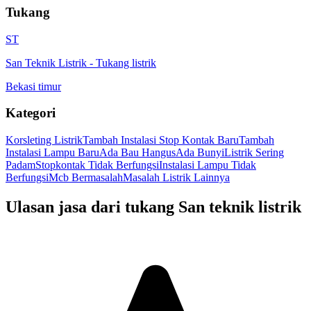
Tukang
ST
San Teknik Listrik
-
Tukang listrik
Bekasi timur
Kategori
Korsleting Listrik
Tambah Instalasi Stop Kontak Baru
Tambah
Instalasi Lampu Baru
Ada Bau Hangus
Ada Bunyi
Listrik Sering
Padam
Stopkontak Tidak Berfungsi
Instalasi Lampu Tidak
Berfungsi
Mcb Bermasalah
Masalah Listrik Lainnya
Ulasan jasa dari tukang
San teknik listrik