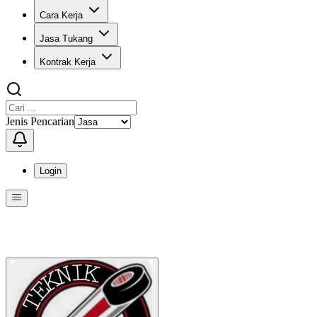
Cara Kerja
Jasa Tukang
Kontrak Kerja
Jenis Pencarian
Login
Menu
Menu ini berisi navigasi untuk mengakses fitur-fitur di KangPro