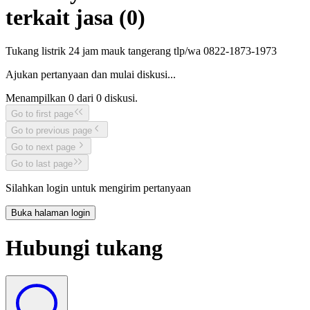
terkait jasa (
0
)
Tukang listrik 24 jam mauk tangerang tlp/wa 0822-1873-1973
Ajukan pertanyaan dan mulai diskusi...
Menampilkan
0
dari
0
diskusi.
Go to first page
Go to previous page
Go to next page
Go to last page
Silahkan login untuk mengirim pertanyaan
Buka halaman login
Hubungi tukang