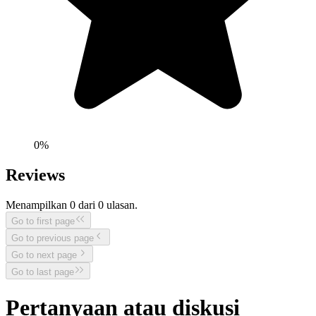
0
%
Reviews
Menampilkan
0
dari
0
ulasan.
Go to first page
Go to previous page
Go to next page
Go to last page
Pertanyaan atau diskusi