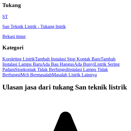
Tukang
ST
San Teknik Listrik
-
Tukang listrik
Bekasi timur
Kategori
Korsleting Listrik
Tambah Instalasi Stop Kontak Baru
Tambah
Instalasi Lampu Baru
Ada Bau Hangus
Ada Bunyi
Listrik Sering
Padam
Stopkontak Tidak Berfungsi
Instalasi Lampu Tidak
Berfungsi
Mcb Bermasalah
Masalah Listrik Lainnya
Ulasan jasa dari tukang
San teknik listrik