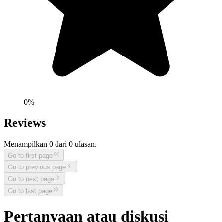
0
%
Reviews
Menampilkan
0
dari
0
ulasan.
Go to first page
Go to previous page
Go to next page
Go to last page
Pertanyaan atau diskusi