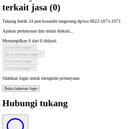
terkait jasa (
0
)
Tukang listrik 24 jam kosambi tangerang tlp/wa 0822-1873-1973
Ajukan pertanyaan dan mulai diskusi...
Menampilkan
0
dari
0
diskusi.
Go to first page
Go to previous page
Go to next page
Go to last page
Silahkan login untuk mengirim pertanyaan
Buka halaman login
Hubungi tukang