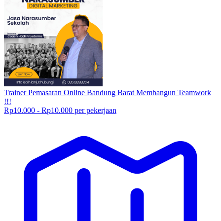
Trainer Pemasaran Online Bandung Barat Membangun Teamwork
!!!
Rp10.000 - Rp10.000 per pekerjaan