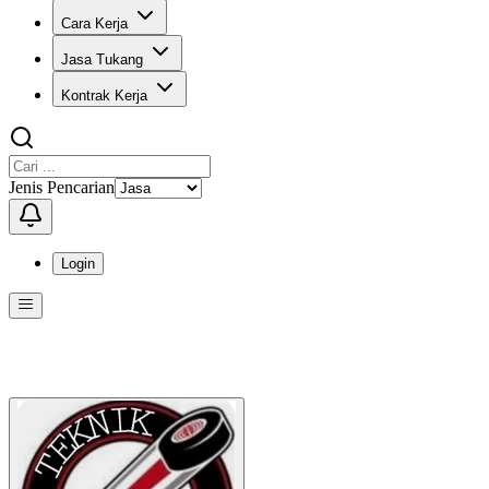
Cara Kerja
Jasa Tukang
Kontrak Kerja
Jenis Pencarian
Login
Menu
Menu ini berisi navigasi untuk mengakses fitur-fitur di KangPro