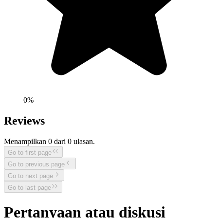
0
%
Reviews
Menampilkan
0
dari
0
ulasan.
Go to first page
Go to previous page
Go to next page
Go to last page
Pertanyaan atau diskusi