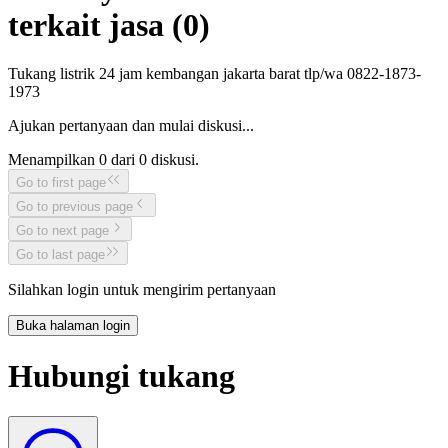
terkait jasa (
0
)
Tukang listrik 24 jam kembangan jakarta barat tlp/wa 0822-1873-
1973
Ajukan pertanyaan dan mulai diskusi...
Menampilkan
0
dari
0
diskusi.
Go to first page
Go to previous page
Go to next page
Go to last page
Silahkan login untuk mengirim pertanyaan
Buka halaman login
Hubungi tukang