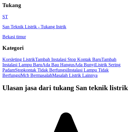
Tukang
ST
San Teknik Listrik
-
Tukang listrik
Bekasi timur
Kategori
Korsleting Listrik
Tambah Instalasi Stop Kontak Baru
Tambah
Instalasi Lampu Baru
Ada Bau Hangus
Ada Bunyi
Listrik Sering
Padam
Stopkontak Tidak Berfungsi
Instalasi Lampu Tidak
Berfungsi
Mcb Bermasalah
Masalah Listrik Lainnya
Ulasan jasa dari tukang
San teknik listrik