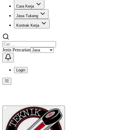
Cara Kerja
Jasa Tukang
Kontrak Kerja
Jenis Pencarian
Login
Menu
Menu ini berisi navigasi untuk mengakses fitur-fitur di KangPro