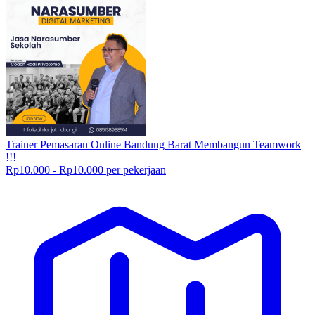
Trainer Pemasaran Online Bandung Barat Membangun Teamwork
!!!
Rp10.000 - Rp10.000 per pekerjaan