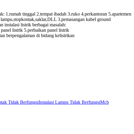
.rumah tinggal 2.tempat ibadah 3.ruko 4.perkantoran 5.apartemen
itik lampu,stopkontak,saklar,DLL 3.pemasangan kabel ground
instalasi listrik berbagai masalah:
panel listrik 5.perbaikan panel listrik
 dan berpengalaman di bidang kelistrikan
tak Tidak Berfungsi
Instalasi Lampu Tidak Berfungsi
Mcb