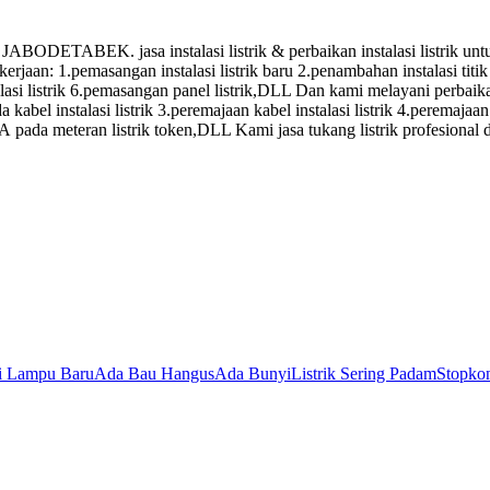
. jasa instalasi listrik & perbaikan instalasi listrik untuk: 1
ekerjaan: 1.pemasangan instalasi listrik baru 2.penambahan instalasi t
si listrik 6.pemasangan panel listrik,DLL Dan kami melayani perbaikan 
kabel instalasi listrik 3.peremajaan kabel instalasi listrik 4.peremajaan 
SA pada meteran listrik token,DLL Kami jasa tukang listrik profesional
si Lampu Baru
Ada Bau Hangus
Ada Bunyi
Listrik Sering Padam
Stopkon