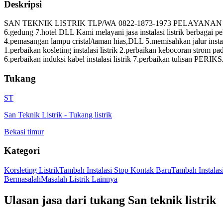
Deskripsi
SAN TEKNIK LISTRIK TLP/WA 0822-1873-1973 PELAYANAN JABODETABEK
6.gedung 7.hotel DLL Kami melayani jasa instalasi listrik berbagai p
4.pemasangan lampu cristal/taman hias,DLL 5.memisahkan jalur instala
1.perbaikan kosleting instalasi listrik 2.perbaikan kebocoran strom pada 
6.perbaikan induksi kabel instalasi listrik 7.perbaikan tulisan PERIK
Tukang
ST
San Teknik Listrik
-
Tukang listrik
Bekasi timur
Kategori
Korsleting Listrik
Tambah Instalasi Stop Kontak Baru
Tambah Instala
Bermasalah
Masalah Listrik Lainnya
Ulasan jasa dari tukang
San teknik listrik