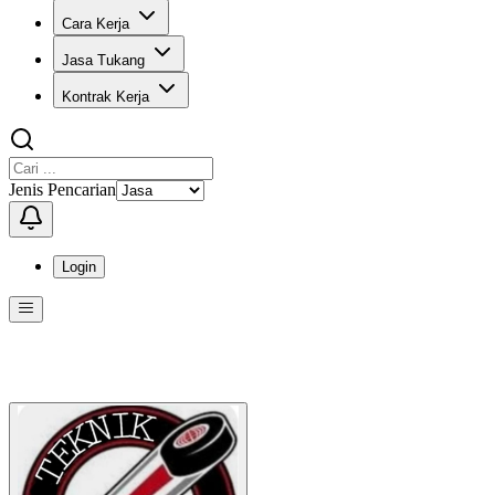
Cara Kerja
Jasa Tukang
Kontrak Kerja
Jenis Pencarian
Login
Menu
Menu ini berisi navigasi untuk mengakses fitur-fitur di KangPro