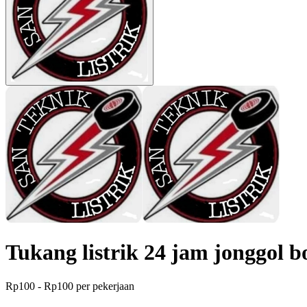
Tukang listrik 24 jam jonggol b
Rp100 - Rp100 per pekerjaan