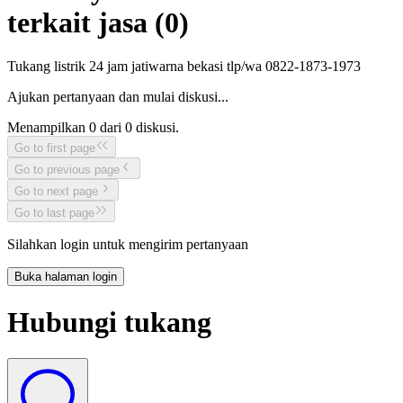
terkait jasa (
0
)
Tukang listrik 24 jam jatiwarna bekasi tlp/wa 0822-1873-1973
Ajukan pertanyaan dan mulai diskusi...
Menampilkan
0
dari
0
diskusi.
Go to first page
Go to previous page
Go to next page
Go to last page
Silahkan login untuk mengirim pertanyaan
Buka halaman login
Hubungi tukang