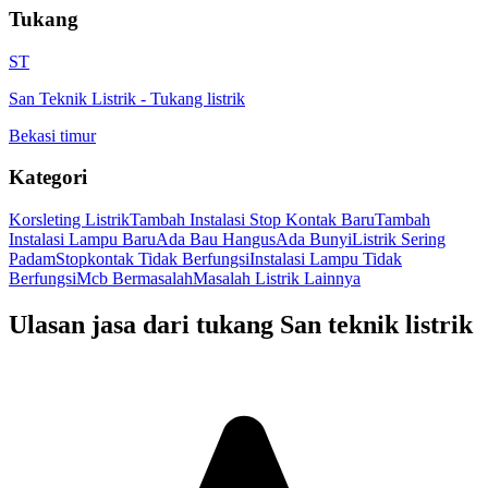
Tukang
ST
San Teknik Listrik
-
Tukang listrik
Bekasi timur
Kategori
Korsleting Listrik
Tambah Instalasi Stop Kontak Baru
Tambah
Instalasi Lampu Baru
Ada Bau Hangus
Ada Bunyi
Listrik Sering
Padam
Stopkontak Tidak Berfungsi
Instalasi Lampu Tidak
Berfungsi
Mcb Bermasalah
Masalah Listrik Lainnya
Ulasan jasa dari tukang
San teknik listrik