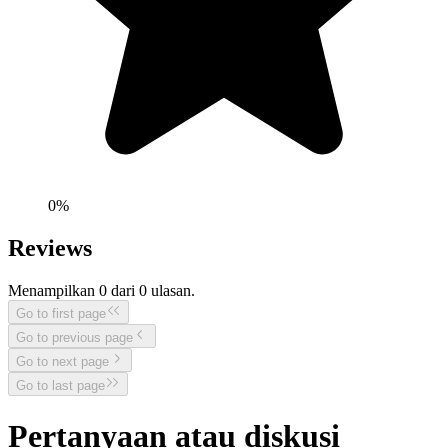
0
%
Reviews
Menampilkan
0
dari
0
ulasan.
Go to first page
Go to previous page
Go to next page
Go to last page
Pertanyaan atau diskusi