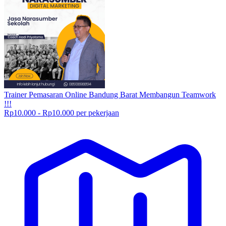
Trainer Pemasaran Online Bandung Barat Membangun Teamwork
!!!
Rp10.000 - Rp10.000 per pekerjaan