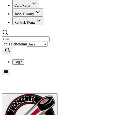
Cara Kerja
Jasa Tukang
Kontrak Kerja
Jenis Pencarian
Login
Menu
Menu ini berisi navigasi untuk mengakses fitur-fitur di KangPro