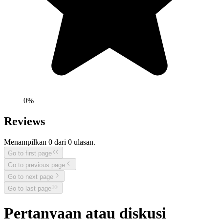
0
%
Reviews
Menampilkan
0
dari
0
ulasan.
Go to first page
Go to previous page
Go to next page
Go to last page
Pertanyaan atau diskusi