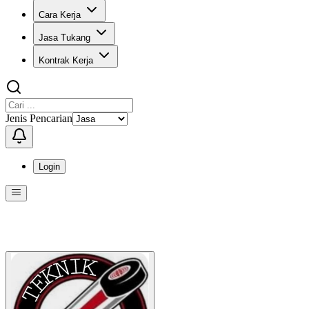
Cara Kerja
Jasa Tukang
Kontrak Kerja
Jenis Pencarian
Login
Menu
Menu ini berisi navigasi untuk mengakses fitur-fitur di KangPro