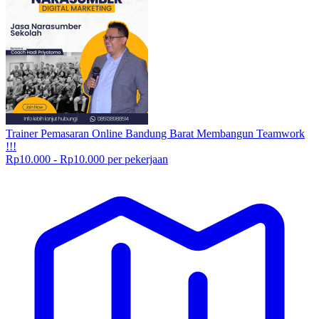
Trainer Pemasaran Online Bandung Barat Membangun Teamwork
!!!
Rp10.000 - Rp10.000 per pekerjaan