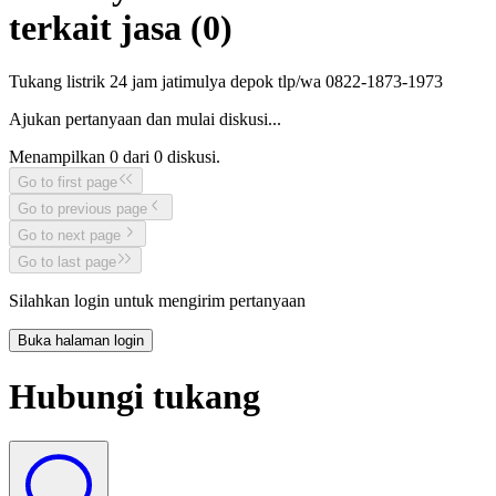
terkait jasa (
0
)
Tukang listrik 24 jam jatimulya depok tlp/wa 0822-1873-1973
Ajukan pertanyaan dan mulai diskusi...
Menampilkan
0
dari
0
diskusi.
Go to first page
Go to previous page
Go to next page
Go to last page
Silahkan login untuk mengirim pertanyaan
Buka halaman login
Hubungi tukang