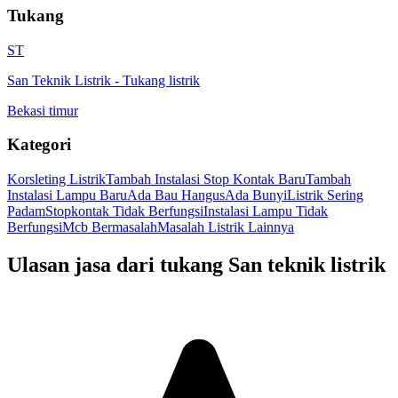
Tukang
ST
San Teknik Listrik
-
Tukang listrik
Bekasi timur
Kategori
Korsleting Listrik
Tambah Instalasi Stop Kontak Baru
Tambah
Instalasi Lampu Baru
Ada Bau Hangus
Ada Bunyi
Listrik Sering
Padam
Stopkontak Tidak Berfungsi
Instalasi Lampu Tidak
Berfungsi
Mcb Bermasalah
Masalah Listrik Lainnya
Ulasan jasa dari tukang
San teknik listrik