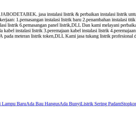
. jasa instalasi listrik & perbaikan instalasi listrik untuk: 1
ekerjaan: 1.pemasangan instalasi listrik baru 2.penambahan instalasi t
si listrik 6.pemasangan panel listrik,DLL Dan kami melayani perbaikan 
kabel instalasi listrik 3.peremajaan kabel instalasi listrik 4.peremajaan 
SA pada meteran listrik token,DLL Kami jasa tukang listrik profesional
si Lampu Baru
Ada Bau Hangus
Ada Bunyi
Listrik Sering Padam
Stopkon