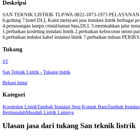
Deskripsi
SAN TEKNIK LISTRIK TLP/WA 0822-1873-1973 PELAYANAN JABODETABEK
6.gedung 7.hotel DLL Kami melayani jasa instalasi listrik berbagai p
4.pemasangan lampu cristal/taman hias,DLL 5.memisahkan jalur instala
1.perbaikan kosleting instalasi listrik 2.perbaikan kebocoran strom pada 
6.perbaikan induksi kabel instalasi listrik 7.perbaikan tulisan PERIK
Tukang
ST
San Teknik Listrik
-
Tukang listrik
Bekasi timur
Kategori
Korsleting Listrik
Tambah Instalasi Stop Kontak Baru
Tambah Instala
Bermasalah
Masalah Listrik Lainnya
Ulasan jasa dari tukang
San teknik listrik