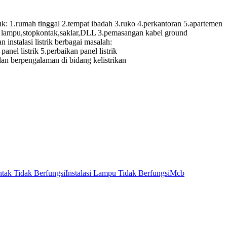
.rumah tinggal 2.tempat ibadah 3.ruko 4.perkantoran 5.apartemen
itik lampu,stopkontak,saklar,DLL 3.pemasangan kabel ground
instalasi listrik berbagai masalah:
panel listrik 5.perbaikan panel listrik
 dan berpengalaman di bidang kelistrikan
tak Tidak Berfungsi
Instalasi Lampu Tidak Berfungsi
Mcb