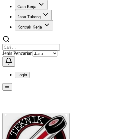
Cara Kerja
Jasa Tukang
Kontrak Kerja
Jenis Pencarian
Login
Menu
Menu ini berisi navigasi untuk mengakses fitur-fitur di KangPro