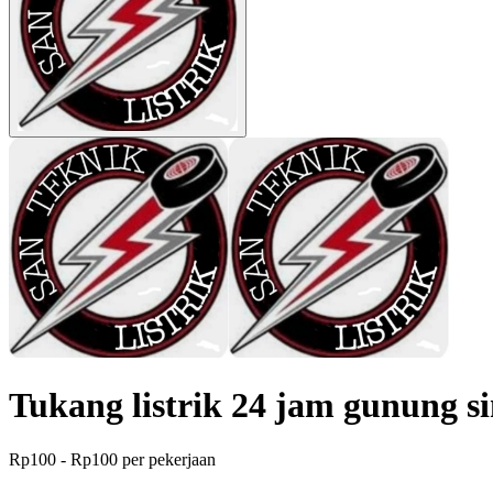
Tukang listrik 24 jam gunung s
Rp100 - Rp100 per pekerjaan