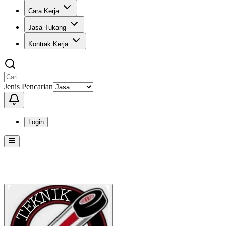
Cara Kerja
Jasa Tukang
Kontrak Kerja
Jenis Pencarian
Login
Menu
Menu ini berisi navigasi untuk mengakses fitur-fitur di KangPro