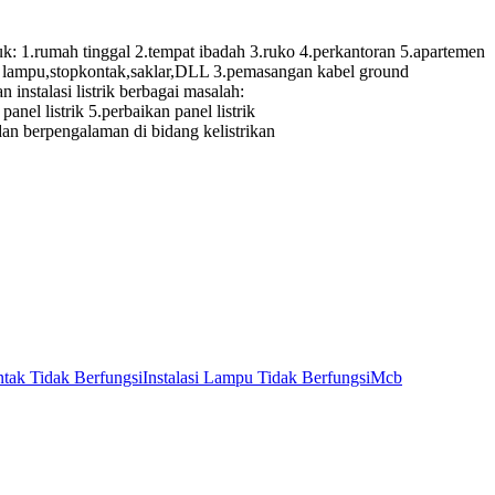
.rumah tinggal 2.tempat ibadah 3.ruko 4.perkantoran 5.apartemen
itik lampu,stopkontak,saklar,DLL 3.pemasangan kabel ground
instalasi listrik berbagai masalah:
panel listrik 5.perbaikan panel listrik
 dan berpengalaman di bidang kelistrikan
tak Tidak Berfungsi
Instalasi Lampu Tidak Berfungsi
Mcb