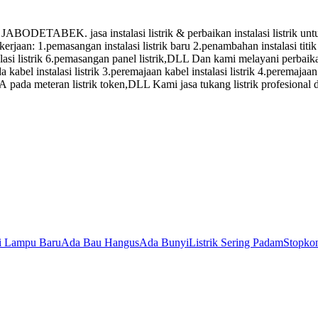
. jasa instalasi listrik & perbaikan instalasi listrik untuk: 1
ekerjaan: 1.pemasangan instalasi listrik baru 2.penambahan instalasi t
si listrik 6.pemasangan panel listrik,DLL Dan kami melayani perbaikan 
kabel instalasi listrik 3.peremajaan kabel instalasi listrik 4.peremajaan 
SA pada meteran listrik token,DLL Kami jasa tukang listrik profesional
si Lampu Baru
Ada Bau Hangus
Ada Bunyi
Listrik Sering Padam
Stopkon