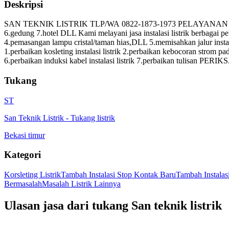
Deskripsi
SAN TEKNIK LISTRIK TLP/WA 0822-1873-1973 PELAYANAN JABODETABEK
6.gedung 7.hotel DLL Kami melayani jasa instalasi listrik berbagai p
4.pemasangan lampu cristal/taman hias,DLL 5.memisahkan jalur instala
1.perbaikan kosleting instalasi listrik 2.perbaikan kebocoran strom pada 
6.perbaikan induksi kabel instalasi listrik 7.perbaikan tulisan PERIK
Tukang
ST
San Teknik Listrik
-
Tukang listrik
Bekasi timur
Kategori
Korsleting Listrik
Tambah Instalasi Stop Kontak Baru
Tambah Instala
Bermasalah
Masalah Listrik Lainnya
Ulasan jasa dari tukang
San teknik listrik