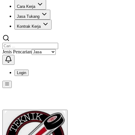
Cara Kerja
Jasa Tukang
Kontrak Kerja
Jenis Pencarian
Login
Menu
Menu ini berisi navigasi untuk mengakses fitur-fitur di KangPro