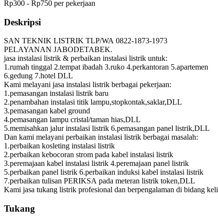
Rp300 - Rp750 per pekerjaan
Deskripsi
SAN TEKNIK LISTRIK TLP/WA 0822-1873-1973
PELAYANAN JABODETABEK.
jasa instalasi listrik & perbaikan instalasi listrik untuk:
1.rumah tinggal 2.tempat ibadah 3.ruko 4.perkantoran 5.apartemen
6.gedung 7.hotel DLL
Kami melayani jasa instalasi listrik berbagai pekerjaan:
1.pemasangan instalasi listrik baru
2.penambahan instalasi titik lampu,stopkontak,saklar,DLL
3.pemasangan kabel ground
4.pemasangan lampu cristal/taman hias,DLL
5.memisahkan jalur instalasi listrik 6.pemasangan panel listrik,DLL
Dan kami melayani perbaikan instalasi listrik berbagai masalah:
1.perbaikan kosleting instalasi listrik
2.perbaikan kebocoran strom pada kabel instalasi listrik
3.peremajaan kabel instalasi listrik 4.peremajaan panel listrik
5.perbaikan panel listrik 6.perbaikan induksi kabel instalasi listrik
7.perbaikan tulisan PERIKSA pada meteran listrik token,DLL
Kami jasa tukang listrik profesional dan berpengalaman di bidang keli
Tukang