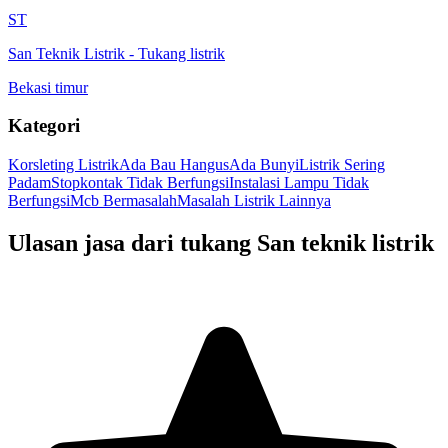
ST
San Teknik Listrik
-
Tukang listrik
Bekasi timur
Kategori
Korsleting Listrik
Ada Bau Hangus
Ada Bunyi
Listrik Sering
Padam
Stopkontak Tidak Berfungsi
Instalasi Lampu Tidak
Berfungsi
Mcb Bermasalah
Masalah Listrik Lainnya
Ulasan jasa dari tukang
San teknik listrik