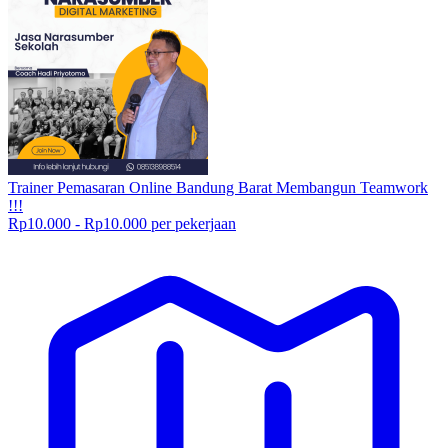
Trainer Pemasaran Online Bandung Barat Membangun Teamwork
!!!
Rp10.000 - Rp10.000 per pekerjaan