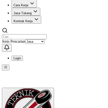
Cara Kerja
Jasa Tukang
Kontrak Kerja
Jenis Pencarian
Login
Menu
Menu ini berisi navigasi untuk mengakses fitur-fitur di KangPro