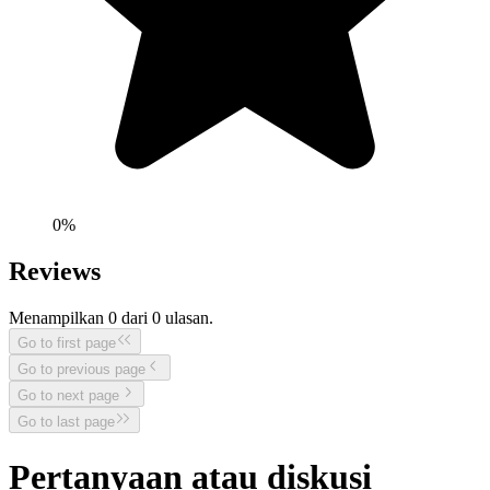
0
%
Reviews
Menampilkan
0
dari
0
ulasan.
Go to first page
Go to previous page
Go to next page
Go to last page
Pertanyaan atau diskusi