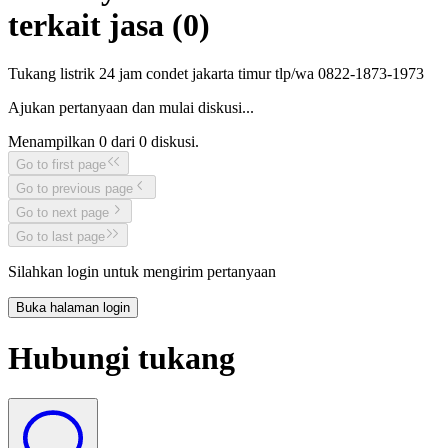
terkait jasa (
0
)
Tukang listrik 24 jam condet jakarta timur tlp/wa 0822-1873-1973
Ajukan pertanyaan dan mulai diskusi...
Menampilkan
0
dari
0
diskusi.
Go to first page
Go to previous page
Go to next page
Go to last page
Silahkan login untuk mengirim pertanyaan
Buka halaman login
Hubungi tukang