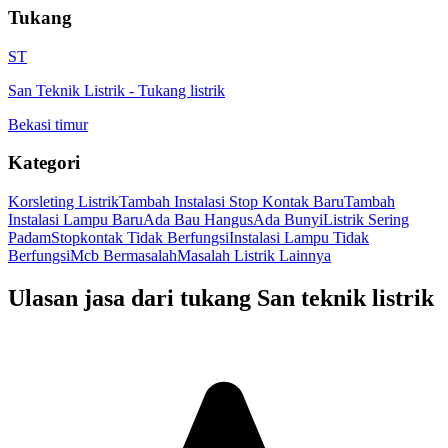
Tukang
ST
San Teknik Listrik
-
Tukang listrik
Bekasi timur
Kategori
Korsleting Listrik
Tambah Instalasi Stop Kontak Baru
Tambah
Instalasi Lampu Baru
Ada Bau Hangus
Ada Bunyi
Listrik Sering
Padam
Stopkontak Tidak Berfungsi
Instalasi Lampu Tidak
Berfungsi
Mcb Bermasalah
Masalah Listrik Lainnya
Ulasan jasa dari tukang
San teknik listrik