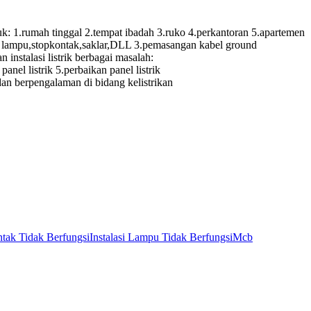
.rumah tinggal 2.tempat ibadah 3.ruko 4.perkantoran 5.apartemen
itik lampu,stopkontak,saklar,DLL 3.pemasangan kabel ground
instalasi listrik berbagai masalah:
panel listrik 5.perbaikan panel listrik
 dan berpengalaman di bidang kelistrikan
tak Tidak Berfungsi
Instalasi Lampu Tidak Berfungsi
Mcb