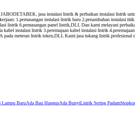
. jasa instalasi listrik & perbaikan instalasi listrik untuk: 1
ekerjaan: 1.pemasangan instalasi listrik baru 2.penambahan instalasi t
si listrik 6.pemasangan panel listrik,DLL Dan kami melayani perbaikan 
kabel instalasi listrik 3.peremajaan kabel instalasi listrik 4.peremajaan 
SA pada meteran listrik token,DLL Kami jasa tukang listrik profesional
si Lampu Baru
Ada Bau Hangus
Ada Bunyi
Listrik Sering Padam
Stopkon