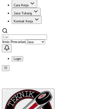
Cara Kerja
Jasa Tukang
Kontrak Kerja
Jenis Pencarian
Login
Menu
Menu ini berisi navigasi untuk mengakses fitur-fitur di KangPro