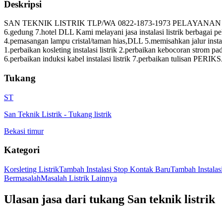
Deskripsi
SAN TEKNIK LISTRIK TLP/WA 0822-1873-1973 PELAYANAN JABODETABEK
6.gedung 7.hotel DLL Kami melayani jasa instalasi listrik berbagai p
4.pemasangan lampu cristal/taman hias,DLL 5.memisahkan jalur instala
1.perbaikan kosleting instalasi listrik 2.perbaikan kebocoran strom pada 
6.perbaikan induksi kabel instalasi listrik 7.perbaikan tulisan PERIK
Tukang
ST
San Teknik Listrik
-
Tukang listrik
Bekasi timur
Kategori
Korsleting Listrik
Tambah Instalasi Stop Kontak Baru
Tambah Instala
Bermasalah
Masalah Listrik Lainnya
Ulasan jasa dari tukang
San teknik listrik