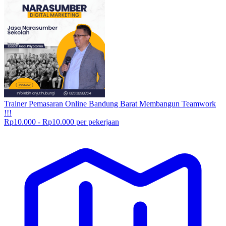
Trainer Pemasaran Online Bandung Barat Membangun Teamwork
!!!
Rp10.000 - Rp10.000 per pekerjaan