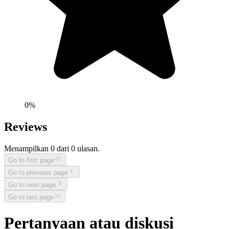
0
%
Reviews
Menampilkan
0
dari
0
ulasan.
Go to first page
Go to previous page
Go to next page
Go to last page
Pertanyaan atau diskusi