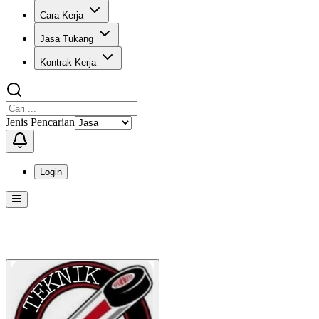
Cara Kerja
Jasa Tukang
Kontrak Kerja
Jenis Pencarian
Login
Menu
Menu ini berisi navigasi untuk mengakses fitur-fitur di KangPro