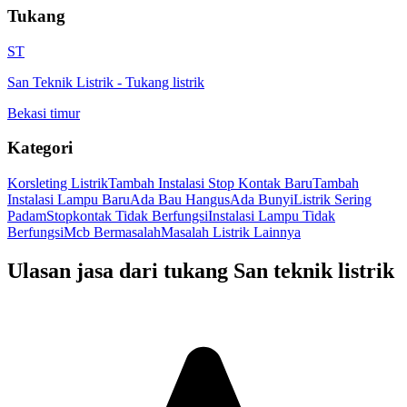
Tukang
ST
San Teknik Listrik
-
Tukang listrik
Bekasi timur
Kategori
Korsleting Listrik
Tambah Instalasi Stop Kontak Baru
Tambah
Instalasi Lampu Baru
Ada Bau Hangus
Ada Bunyi
Listrik Sering
Padam
Stopkontak Tidak Berfungsi
Instalasi Lampu Tidak
Berfungsi
Mcb Bermasalah
Masalah Listrik Lainnya
Ulasan jasa dari tukang
San teknik listrik