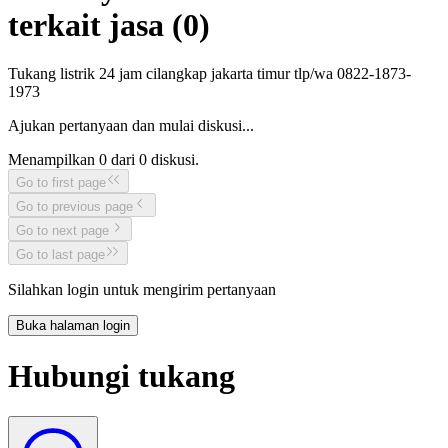
terkait jasa (
0
)
Tukang listrik 24 jam cilangkap jakarta timur tlp/wa 0822-1873-
1973
Ajukan pertanyaan dan mulai diskusi...
Menampilkan
0
dari
0
diskusi.
Go to first page
Go to previous page
Go to next page
Go to last page
Silahkan login untuk mengirim pertanyaan
Buka halaman login
Hubungi tukang