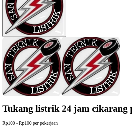
Tukang listrik 24 jam cikarang
Rp100 - Rp100 per pekerjaan