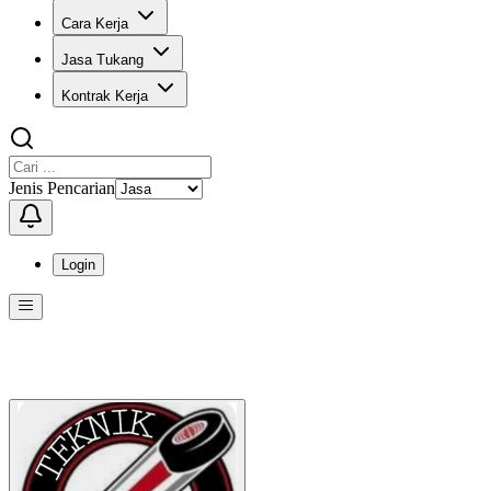
Cara Kerja
Jasa Tukang
Kontrak Kerja
Jenis Pencarian
Login
Menu
Menu ini berisi navigasi untuk mengakses fitur-fitur di KangPro