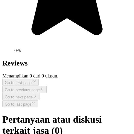
0
%
Reviews
Menampilkan
0
dari
0
ulasan.
Go to first page
Go to previous page
Go to next page
Go to last page
Pertanyaan atau diskusi
terkait jasa (
0
)