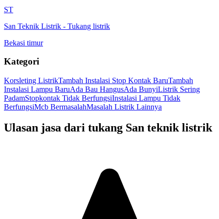
ST
San Teknik Listrik
-
Tukang listrik
Bekasi timur
Kategori
Korsleting Listrik
Tambah Instalasi Stop Kontak Baru
Tambah
Instalasi Lampu Baru
Ada Bau Hangus
Ada Bunyi
Listrik Sering
Padam
Stopkontak Tidak Berfungsi
Instalasi Lampu Tidak
Berfungsi
Mcb Bermasalah
Masalah Listrik Lainnya
Ulasan jasa dari tukang
San teknik listrik