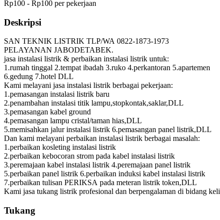
Rp100 - Rp100 per pekerjaan
Deskripsi
SAN TEKNIK LISTRIK TLP/WA 0822-1873-1973
PELAYANAN JABODETABEK.
jasa instalasi listrik & perbaikan instalasi listrik untuk:
1.rumah tinggal 2.tempat ibadah 3.ruko 4.perkantoran 5.apartemen
6.gedung 7.hotel DLL
Kami melayani jasa instalasi listrik berbagai pekerjaan:
1.pemasangan instalasi listrik baru
2.penambahan instalasi titik lampu,stopkontak,saklar,DLL
3.pemasangan kabel ground
4.pemasangan lampu cristal/taman hias,DLL
5.memisahkan jalur instalasi listrik 6.pemasangan panel listrik,DLL
Dan kami melayani perbaikan instalasi listrik berbagai masalah:
1.perbaikan kosleting instalasi listrik
2.perbaikan kebocoran strom pada kabel instalasi listrik
3.peremajaan kabel instalasi listrik 4.peremajaan panel listrik
5.perbaikan panel listrik 6.perbaikan induksi kabel instalasi listrik
7.perbaikan tulisan PERIKSA pada meteran listrik token,DLL
Kami jasa tukang listrik profesional dan berpengalaman di bidang keli
Tukang