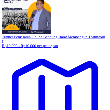
Trainer Pemasaran Online Bandung Barat Membangun Teamwork
!!!
Rp10.000 - Rp10.000 per pekerjaan