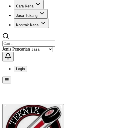
Cara Kerja
Jasa Tukang
Kontrak Kerja
Jenis Pencarian
Login
Menu
Menu ini berisi navigasi untuk mengakses fitur-fitur di KangPro