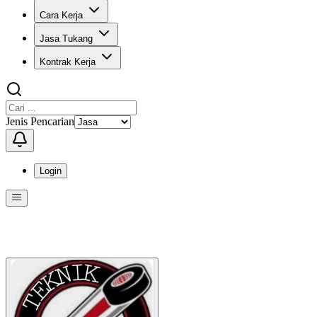
Cara Kerja
Jasa Tukang
Kontrak Kerja
Jenis Pencarian
Login
Menu
Menu ini berisi navigasi untuk mengakses fitur-fitur di KangPro