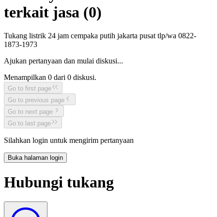
terkait jasa (
0
)
Tukang listrik 24 jam cempaka putih jakarta pusat tlp/wa 0822-
1873-1973
Ajukan pertanyaan dan mulai diskusi...
Menampilkan
0
dari
0
diskusi.
Go to first page
Go to previous page
Go to next page
Go to last page
Silahkan login untuk mengirim pertanyaan
Buka halaman login
Hubungi tukang