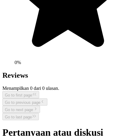
0
%
Reviews
Menampilkan
0
dari
0
ulasan.
Go to first page
Go to previous page
Go to next page
Go to last page
Pertanyaan atau diskusi