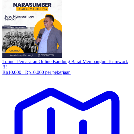
Trainer Pemasaran Online Bandung Barat Membangun Teamwork
!!!
Rp10.000 - Rp10.000 per pekerjaan