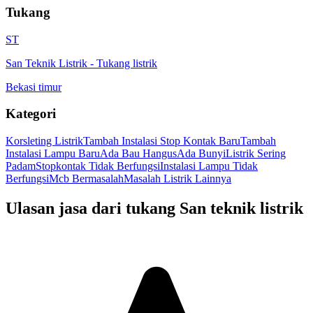
Tukang
ST
San Teknik Listrik
-
Tukang listrik
Bekasi timur
Kategori
Korsleting Listrik
Tambah Instalasi Stop Kontak Baru
Tambah
Instalasi Lampu Baru
Ada Bau Hangus
Ada Bunyi
Listrik Sering
Padam
Stopkontak Tidak Berfungsi
Instalasi Lampu Tidak
Berfungsi
Mcb Bermasalah
Masalah Listrik Lainnya
Ulasan jasa dari tukang
San teknik listrik