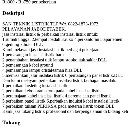
Rp300 - Rp750 per pekerjaan
Deskripsi
SAN TEKNIK LISTRIK TLP/WA 0822-1873-1973
PELAYANAN JABODETABEK.
jasa instalasi listrik & perbaikan instalasi listrik untuk:
1.rumah tinggal 2.tempat ibadah 3.ruko 4.perkantoran 5.apartemen
6.gedung 7.hotel DLL
Kami melayani jasa instalasi listrik berbagai pekerjaan:
1.pemasangan instalasi listrik baru
2.penambahan instalasi titik lampu,stopkontak,saklar,DLL
3.pemasangan kabel ground
4.pemasangan lampu cristal/taman hias,DLL
5.memisahkan jalur instalasi listrik 6.pemasangan panel listrik,DLL
Dan kami melayani perbaikan instalasi listrik berbagai masalah:
1.perbaikan kosleting instalasi listrik
2.perbaikan kebocoran strom pada kabel instalasi listrik
3.peremajaan kabel instalasi listrik 4.peremajaan panel listrik
5.perbaikan panel listrik 6.perbaikan induksi kabel instalasi listrik
7.perbaikan tulisan PERIKSA pada meteran listrik token,DLL
Kami jasa tukang listrik profesional dan berpengalaman di bidang keli
Tukang