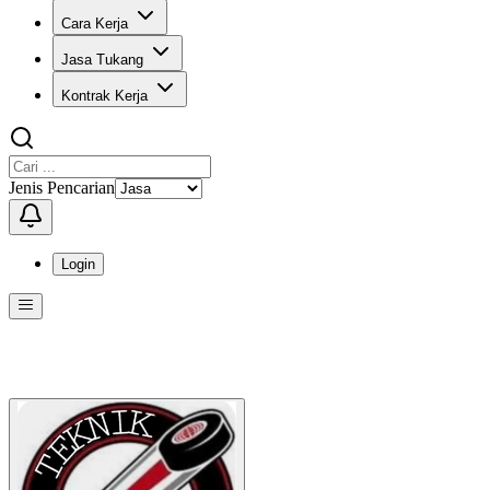
Cara Kerja
Jasa Tukang
Kontrak Kerja
Jenis Pencarian
Login
Menu
Menu ini berisi navigasi untuk mengakses fitur-fitur di KangPro