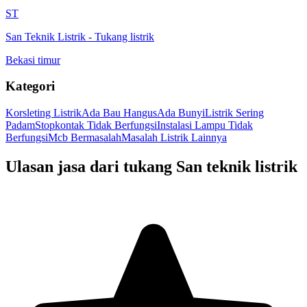
ST
San Teknik Listrik
-
Tukang listrik
Bekasi timur
Kategori
Korsleting Listrik
Ada Bau Hangus
Ada Bunyi
Listrik Sering
Padam
Stopkontak Tidak Berfungsi
Instalasi Lampu Tidak
Berfungsi
Mcb Bermasalah
Masalah Listrik Lainnya
Ulasan jasa dari tukang
San teknik listrik