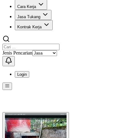
Cara Kerja
Jasa Tukang
Kontrak Kerja
Jenis Pencarian
Login
Menu
Menu ini berisi navigasi untuk mengakses fitur-fitur di KangPro