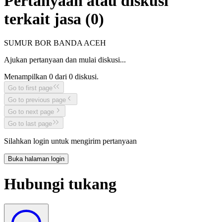
Pertanyaan atau diskusi
terkait jasa (
0
)
SUMUR BOR BANDA ACEH
Ajukan pertanyaan dan mulai diskusi...
Menampilkan
0
dari
0
diskusi.
Go to first page
Go to previous page
Go to next page
Go to last page
Silahkan login untuk mengirim pertanyaan
Buka halaman login
Hubungi tukang