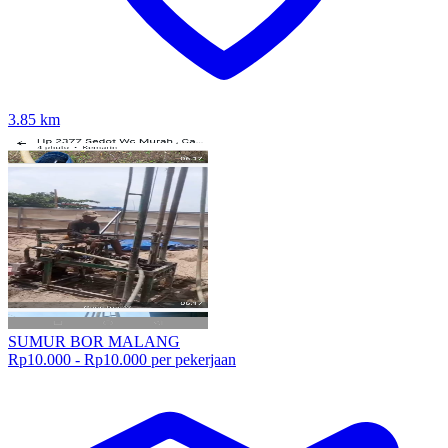
3.85
km
SUMUR BOR MALANG
Rp10.000 - Rp10.000 per pekerjaan