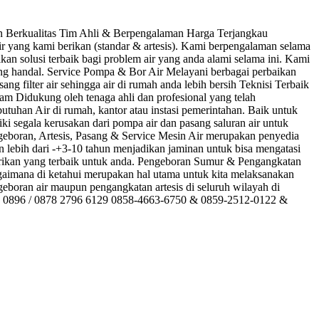
Berkualitas Tim Ahli & Berpengalaman Harga Terjangkau
yang kami berikan (standar & artesis). Kami berpengalaman selama
an solusi terbaik bagi problem air yang anda alami selama ini. Kami
ang handal. Service Pompa & Bor Air Melayani berbagai perbaikan
g filter air sehingga air di rumah anda lebih bersih Teknisi Terbaik
 Didukung oleh tenaga ahli dan profesional yang telah
uhan Air di rumah, kantor atau instasi pemerintahan. Baik untuk
i segala kerusakan dari pompa air dan pasang saluran air untuk
geboran, Artesis, Pasang & Service Mesin Air merupakan penyedia
n lebih dari -+3-10 tahun menjadikan jaminan untuk bisa mengatasi
ikan yang terbaik untuk anda. Pengeboran Sumur & Pengangkatan
agaimana di ketahui merupakan hal utama untuk kita melaksanakan
eboran air maupun pengangkatan artesis di seluruh wilayah di
8036 0896 / 0878 2796 6129 0858-4663-6750 & 0859-2512-0122 &