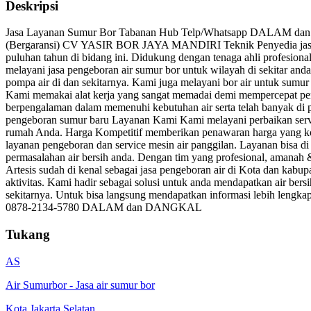
Deskripsi
Jasa Layanan Sumur Bor Tabanan Hub Telp/Whatsapp DALAM dan DA
(Bergaransi) CV YASIR BOR JAYA MANDIRI Teknik Penyedia jasa sum
puluhan tahun di bidang ini. Didukung dengan tenaga ahli profesion
melayani jasa pengeboran air sumur bor untuk wilayah di sekitar an
pompa air di dan sekitarnya. Kami juga melayani bor air untuk sumur 
Kami memakai alat kerja yang sangat memadai demi mempercepat pen
berpengalaman dalam memenuhi kebutuhan air serta telah banyak di 
pengeboran sumur baru Layanan Kami Kami melayani perbaikan service 
rumah Anda. Harga Kompetitif memberikan penawaran harga yang komp
layanan pengeboran dan service mesin air panggilan. Layanan bisa di
permasalahan air bersih anda. Dengan tim yang profesional, aman
Artesis sudah di kenal sebagai jasa pengeboran air di Kota dan kab
aktivitas. Kami hadir sebagai solusi untuk anda mendapatkan air be
sekitarnya. Untuk bisa langsung mendapatkan informasi lebih leng
0878-2134-5780 DALAM dan DANGKAL
Tukang
AS
Air Sumurbor
-
Jasa air sumur bor
Kota Jakarta Selatan