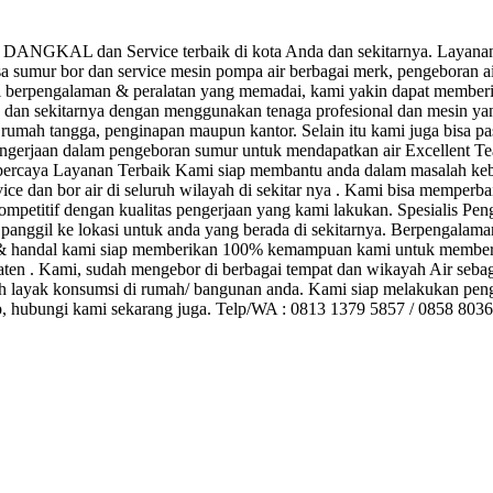
NGKAL dan Service terbaik di kota Anda dan sekitarnya. Layanan 
ur bor dan service mesin pompa air berbagai merk, pengeboran air 
al berpengalaman & peralatan yang memadai, kami yakin dapat memberik
da dan sekitarnya dengan menggunakan tenaga profesional dan mesin y
rumah tangga, penginapan maupun kantor. Selain itu kami juga bisa pasan
gerjaan dalam pengeboran sumur untuk mendapatkan air Excellent Team
percaya Layanan Terbaik Kami siap membantu anda dalam masalah kebut
dan bor air di seluruh wilayah di sekitar nya . Kami bisa memperbaik
etitif dengan kualitas pengerjaan yang kami lakukan. Spesialis Pen
 panggil ke lokasi untuk anda yang berada di sekitarnya. Berpengalama
ah & handal kami siap memberikan 100% kemampuan kami untuk member
upaten . Kami, sudah mengebor di berbagai tempat dan wikayah Air seb
rsih layak konsumsi di rumah/ bangunan anda. Kami siap melakukan peng
kap, hubungi kami sekarang juga. Telp/WA : 0813 1379 5857 / 0858 