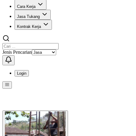
Cara Kerja
Jasa Tukang
Kontrak Kerja
Jenis Pencarian
Login
Menu
Menu ini berisi navigasi untuk mengakses fitur-fitur di KangPro